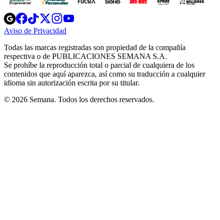
Opens
Opens
Opens
Opens
Opens
in
in
in
in
in
Aviso de Privacidad
Opens
new
new
new
new
new
in
window
window
window
window
window
Todas las marcas registradas son propiedad de la compañía
new
respectiva o de PUBLICACIONES SEMANA S.A.
window
Se prohíbe la reproducción total o parcial de cualquiera de los
contenidos que aquí aparezca, así como su traducción a cualquier
idioma sin autorización escrita por su titular.
© 2026 Semana. Todos los derechos reservados.