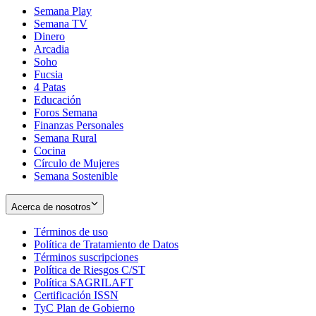
Semana Play
Semana TV
Dinero
Arcadia
Soho
Opens
Fucsia
in
Opens
4 Patas
new
in
Educación
window
new
Foros Semana
window
Finanzas Personales
Semana Rural
Cocina
Círculo de Mujeres
Semana Sostenible
Acerca de nosotros
Términos de uso
Opens
Política de Tratamiento de Datos
in
Opens
Términos suscripciones
new
Opens
in
Política de Riesgos C/ST
window
in
Opens
new
Política SAGRILAFT
Opens
new
in
window
Certificación ISSN
Opens
in
window
new
TyC Plan de Gobierno
in
new
Opens
window