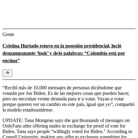
Gente
Cristina Hurtado estuvo en la posesión presidencial, lució
despampanante ‘look’ y dejó palabras: “Colombia está por
encima”
“Recibí más de 10.000 mensajes de personas diciéndome que
votarán por Joe Biden. Es de las mejores cosas que pueden hacer,
pero no necesitan verme desnuda para ir a votar. Vayan a votar
porque quieren ver un cambio en este país, igual que yo”, compartió
la modelo estadounidense.
UPDATE: Tana Mongeau says she got thousands of messages on
OnlyFans after offering nudes in exchange for proof of vote for
Biden. Tana says people “willingly voted for Biden.” According to
Cornell University, making any offer to exchange something for