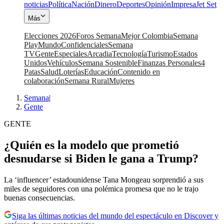
noticias
Política
Nación
Dinero
Deportes
Opinión
Impresa
Jet Set
Más
Elecciones 2026
Foros Semana
Mejor Colombia
Semana
Play
Mundo
Confidenciales
Semana
TV
Gente
Especiales
Arcadia
Tecnología
Turismo
Estados
Unidos
Vehículos
Semana Sostenible
Finanzas Personales
4
Patas
Salud
Loterías
Educación
Contenido en
colaboración
Semana Rural
Mujeres
Semana
|
Gente
GENTE
¿Quién es la modelo que prometió
desnudarse si Biden le gana a Trump?
La ‘influencer’ estadounidense Tana Mongeau sorprendió a sus
miles de seguidores con una polémica promesa que no le trajo
buenas consecuencias.
Siga las últimas noticias del mundo del espectáculo en Discover y