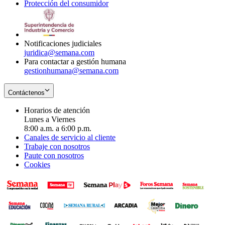
Protección del consumidor
new
window
in
Opens
window
new
in
window
new
window
Notificaciones judiciales
juridica@semana.com
Para contactar a gestión humana
gestionhumana@semana.com
Contáctenos
Horarios de atención
Lunes a Viernes
8:00 a.m. a 6:00 p.m.
Canales de servicio al cliente
Trabaje con nosotros
Paute con nosotros
Cookies