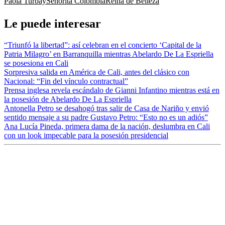
Paola Turbay
Señorita Colombia
Reina de Belleza
Le puede interesar
“Triunfó la libertad”: así celebran en el concierto ‘Capital de la
Patria Milagro’ en Barranquilla mientras Abelardo De La Espriella
se posesiona en Cali
Sorpresiva salida en América de Cali, antes del clásico con
Nacional: “Fin del vínculo contractual”
Prensa inglesa revela escándalo de Gianni Infantino mientras está en
la posesión de Abelardo De La Espriella
Antonella Petro se desahogó tras salir de Casa de Nariño y envió
sentido mensaje a su padre Gustavo Petro: “Esto no es un adiós”
Ana Lucía Pineda, primera dama de la nación, deslumbra en Cali
con un look impecable para la posesión presidencial