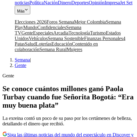
noticias
Política
Nación
Dinero
Deportes
Opinión
Impresa
Jet Set
Más
Elecciones 2026
Foros Semana
Mejor Colombia
Semana
Play
Mundo
Confidenciales
Semana
TV
Gente
Especiales
Arcadia
Tecnología
Turismo
Estados
Unidos
Vehículos
Semana Sostenible
Finanzas Personales
4
Patas
Salud
Loterías
Educación
Contenido en
colaboración
Semana Rural
Mujeres
Semana
|
Gente
Gente
Se conoce cuántos millones ganó Paola
Turbay cuando fue Señorita Bogotá: “Era
muy buena plata”
La exreina contó un poco de su paso por los certámenes de belleza,
detallando el dinero que recibió.
Siga las últimas noticias del mundo del espectáculo en Discover y