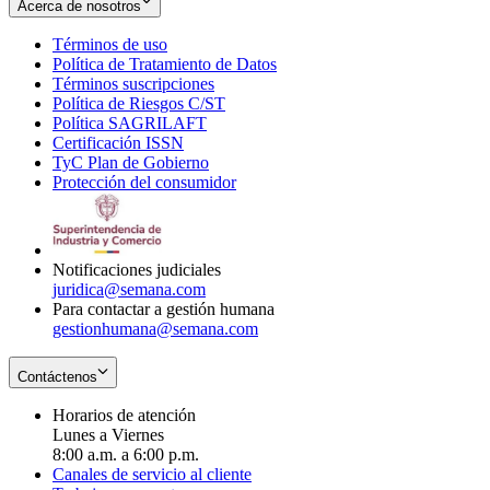
Acerca de nosotros
Términos de uso
Opens
Política de Tratamiento de Datos
in
Opens
Términos suscripciones
new
Opens
in
Política de Riesgos C/ST
window
in
Opens
new
Política SAGRILAFT
Opens
new
in
window
Certificación ISSN
Opens
in
window
new
TyC Plan de Gobierno
in
new
Opens
window
Protección del consumidor
new
window
in
Opens
window
new
in
window
new
window
Notificaciones judiciales
juridica@semana.com
Para contactar a gestión humana
gestionhumana@semana.com
Contáctenos
Horarios de atención
Lunes a Viernes
8:00 a.m. a 6:00 p.m.
Canales de servicio al cliente