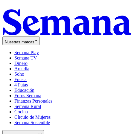
Nuestras marcas
Semana Play
Semana TV
Dinero
Arcadia
Soho
Opens
Fucsia
in
Opens
4 Patas
new
in
Educación
window
new
Foros Semana
window
Finanzas Personales
Semana Rural
Cocina
Círculo de Mujeres
Semana Sostenible