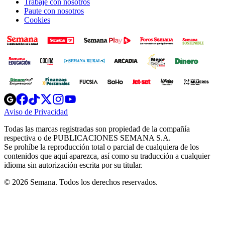
Trabaje con nosotros
Paute con nosotros
Cookies
Opens
Opens
Opens
Opens
Opens
in
in
in
in
in
Aviso de Privacidad
Opens
new
new
new
new
new
in
window
window
window
window
window
Todas las marcas registradas son propiedad de la compañía
new
respectiva o de PUBLICACIONES SEMANA S.A.
window
Se prohíbe la reproducción total o parcial de cualquiera de los
contenidos que aquí aparezca, así como su traducción a cualquier
idioma sin autorización escrita por su titular.
© 2026 Semana. Todos los derechos reservados.