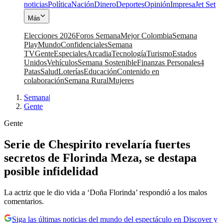
noticias
Política
Nación
Dinero
Deportes
Opinión
Impresa
Jet Set
Más
Elecciones 2026
Foros Semana
Mejor Colombia
Semana
Play
Mundo
Confidenciales
Semana
TV
Gente
Especiales
Arcadia
Tecnología
Turismo
Estados
Unidos
Vehículos
Semana Sostenible
Finanzas Personales
4
Patas
Salud
Loterías
Educación
Contenido en
colaboración
Semana Rural
Mujeres
Semana
|
Gente
Gente
Serie de Chespirito revelaría fuertes
secretos de Florinda Meza, se destapa
posible infidelidad
La actriz que le dio vida a ‘Doña Florinda’ respondió a los malos
comentarios.
Siga las últimas noticias del mundo del espectáculo en Discover y