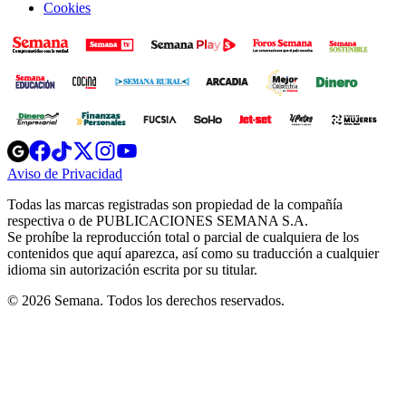
Cookies
Opens
Opens
Opens
Opens
Opens
in
in
in
in
in
Aviso de Privacidad
Opens
new
new
new
new
new
in
window
window
window
window
window
Todas las marcas registradas son propiedad de la compañía
new
respectiva o de PUBLICACIONES SEMANA S.A.
window
Se prohíbe la reproducción total o parcial de cualquiera de los
contenidos que aquí aparezca, así como su traducción a cualquier
idioma sin autorización escrita por su titular.
© 2026 Semana. Todos los derechos reservados.