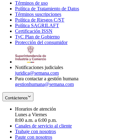
Términos de uso
Opens
Política de Tratamiento de Datos
in
Opens
Términos suscripciones
new
Opens
in
Política de Riesgos C/ST
window
in
Opens
new
Política SAGRILAFT
Opens
new
in
window
Certificación ISSN
Opens
in
window
new
TyC Plan de Gobierno
in
new
Opens
window
Protección del consumidor
new
window
in
Opens
window
new
in
window
new
window
Notificaciones judiciales
juridica@semana.com
Para contactar a gestión humana
gestionhumana@semana.com
Contáctenos
Horarios de atención
Lunes a Viernes
8:00 a.m. a 6:00 p.m.
Canales de servicio al cliente
Trabaje con nosotros
Paute con nosotros