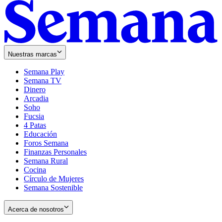
Nuestras marcas
Semana Play
Semana TV
Dinero
Arcadia
Soho
Opens
Fucsia
in
Opens
4 Patas
new
in
Educación
window
new
Foros Semana
window
Finanzas Personales
Semana Rural
Cocina
Círculo de Mujeres
Semana Sostenible
Acerca de nosotros