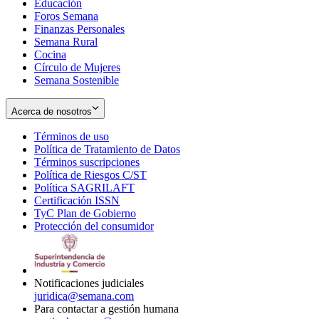
Educación
window
new
Foros Semana
window
Finanzas Personales
Semana Rural
Cocina
Círculo de Mujeres
Semana Sostenible
Acerca de nosotros
Términos de uso
Opens
Política de Tratamiento de Datos
in
Opens
Términos suscripciones
new
Opens
in
Política de Riesgos C/ST
window
in
Opens
new
Política SAGRILAFT
Opens
new
in
window
Certificación ISSN
Opens
in
window
new
TyC Plan de Gobierno
in
new
Opens
window
Protección del consumidor
new
window
in
Opens
window
new
in
window
new
window
Notificaciones judiciales
juridica@semana.com
Para contactar a gestión humana