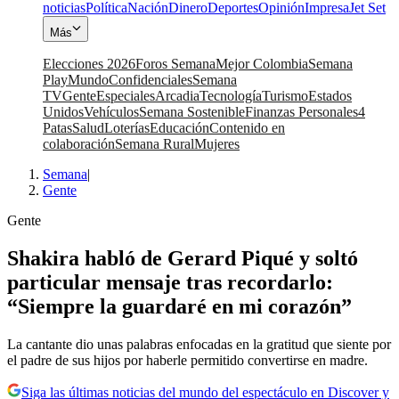
noticias
Política
Nación
Dinero
Deportes
Opinión
Impresa
Jet Set
Más
Elecciones 2026
Foros Semana
Mejor Colombia
Semana
Play
Mundo
Confidenciales
Semana
TV
Gente
Especiales
Arcadia
Tecnología
Turismo
Estados
Unidos
Vehículos
Semana Sostenible
Finanzas Personales
4
Patas
Salud
Loterías
Educación
Contenido en
colaboración
Semana Rural
Mujeres
Semana
|
Gente
Gente
Shakira habló de Gerard Piqué y soltó
particular mensaje tras recordarlo:
“Siempre la guardaré en mi corazón”
La cantante dio unas palabras enfocadas en la gratitud que siente por
el padre de sus hijos por haberle permitido convertirse en madre.
Siga las últimas noticias del mundo del espectáculo en Discover y