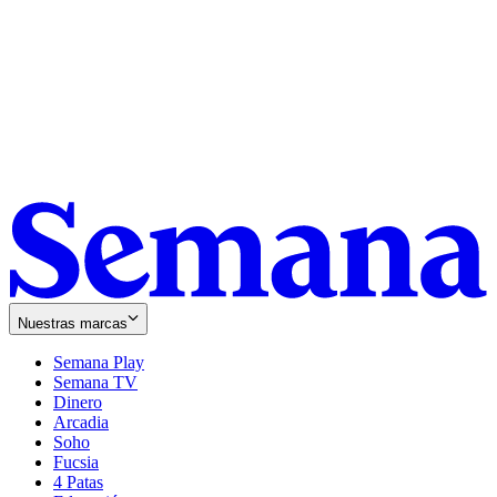
Nuestras marcas
Semana Play
Semana TV
Dinero
Arcadia
Soho
Opens
Fucsia
in
Opens
4 Patas
new
in