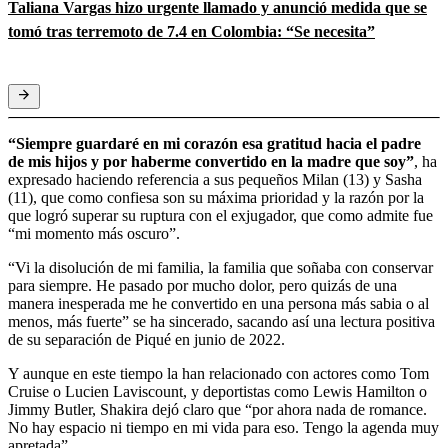
Taliana Vargas hizo urgente llamado y anunció medida que se
tomó tras terremoto de 7.4 en Colombia: “Se necesita”
“Siempre guardaré en mi corazón esa gratitud hacia el padre
de mis hijos y por haberme convertido en la madre que soy”
, ha
expresado haciendo referencia a sus pequeños Milan (13) y Sasha
(11), que como confiesa son su máxima prioridad y la razón por la
que logró superar su ruptura con el exjugador, que como admite fue
“mi momento más oscuro”.
“Vi la disolución de mi familia, la familia que soñaba con conservar
para siempre. He pasado por mucho dolor, pero quizás de una
manera inesperada me he convertido en una persona más sabia o al
menos, más fuerte” se ha sincerado, sacando así una lectura positiva
de su separación de Piqué en junio de 2022.
Y aunque en este tiempo la han relacionado con actores como Tom
Cruise o Lucien Laviscount, y deportistas como Lewis Hamilton o
Jimmy Butler, Shakira dejó claro que “por ahora nada de romance.
No hay espacio ni tiempo en mi vida para eso. Tengo la agenda muy
apretada”.