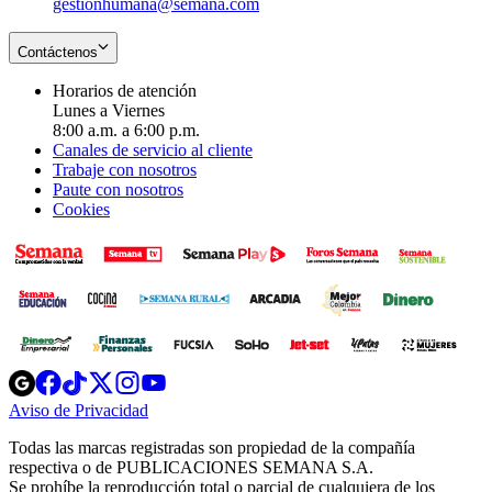
gestionhumana@semana.com
Contáctenos
Horarios de atención
Lunes a Viernes
8:00 a.m. a 6:00 p.m.
Canales de servicio al cliente
Trabaje con nosotros
Paute con nosotros
Cookies
Opens
Opens
Opens
Opens
Opens
in
in
in
in
in
Aviso de Privacidad
Opens
new
new
new
new
new
in
window
window
window
window
window
Todas las marcas registradas son propiedad de la compañía
new
respectiva o de PUBLICACIONES SEMANA S.A.
window
Se prohíbe la reproducción total o parcial de cualquiera de los