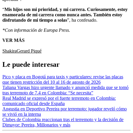
“
Mis hijos son mi prioridad, y mi carrera. Curiosamente, estoy
enamorada de mi carrera como nunca antes. También estoy
disfrutando de mi tiempo a solas
”, ha confesado.
*Con información de Europa Press.
VER MÁS
Shakira
Gerard Piqué
Le puede interesar
Pico y placa en Bogotá para taxis y particulares: revise las placas
que tienen restricción del 10 al 16 de agosto de 2026
Taliana Vargas hizo urgente llamado y anunció medida que se tomó
tras terremoto de 7.4 en Colombia: “Se necesita”
Real Madrid se expresó por el fuerte terremoto en Colombia:
comunicado oficial desde España
Angustia en Deportivo Pereira por terremoto: jugador reveló cómo
se vivió en la interna
Clubes de Colombia reaccionan tras el terremoto y la decisión de
Dimayor: Pereira, Millonarios y más