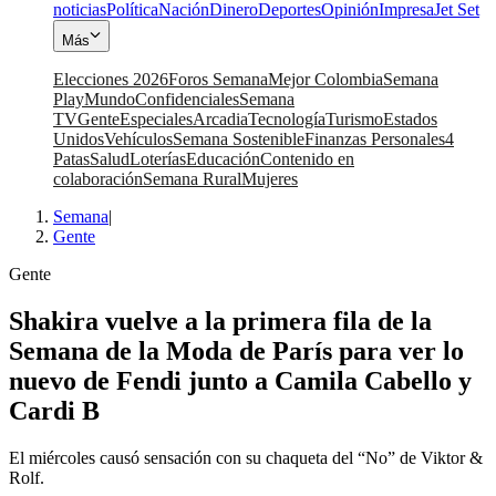
noticias
Política
Nación
Dinero
Deportes
Opinión
Impresa
Jet Set
Más
Elecciones 2026
Foros Semana
Mejor Colombia
Semana
Play
Mundo
Confidenciales
Semana
TV
Gente
Especiales
Arcadia
Tecnología
Turismo
Estados
Unidos
Vehículos
Semana Sostenible
Finanzas Personales
4
Patas
Salud
Loterías
Educación
Contenido en
colaboración
Semana Rural
Mujeres
Semana
|
Gente
Gente
Shakira vuelve a la primera fila de la
Semana de la Moda de París para ver lo
nuevo de Fendi junto a Camila Cabello y
Cardi B
El miércoles causó sensación con su chaqueta del “No” de Viktor &
Rolf.