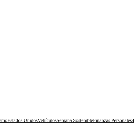
ismo
Estados Unidos
Vehículos
Semana Sostenible
Finanzas Personales
4