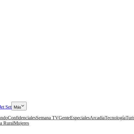
Jet Set
Más
ndo
Confidenciales
Semana TV
Gente
Especiales
Arcadia
Tecnología
Tur
a Rural
Mujeres