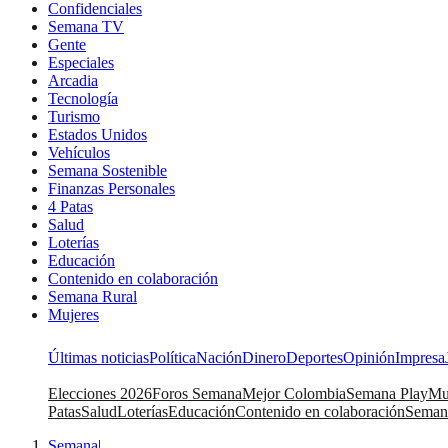
Confidenciales
Semana TV
Gente
Especiales
Arcadia
Tecnología
Turismo
Estados Unidos
Vehículos
Semana Sostenible
Finanzas Personales
4 Patas
Salud
Loterías
Educación
Contenido en colaboración
Semana Rural
Mujeres
Últimas noticias
Política
Nación
Dinero
Deportes
Opinión
Impresa
Elecciones 2026
Foros Semana
Mejor Colombia
Semana Play
Mu
Patas
Salud
Loterías
Educación
Contenido en colaboración
Seman
Semana
|