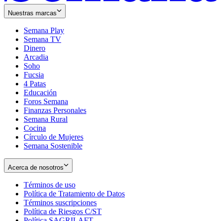
Nuestras marcas
Semana Play
Semana TV
Dinero
Arcadia
Soho
Opens
Fucsia
in
Opens
4 Patas
new
in
Educación
window
new
Foros Semana
window
Finanzas Personales
Semana Rural
Cocina
Círculo de Mujeres
Semana Sostenible
Acerca de nosotros
Términos de uso
Opens
Política de Tratamiento de Datos
in
Opens
Términos suscripciones
new
Opens
in
Política de Riesgos C/ST
window
in
Opens
new
Política SAGRILAFT
Opens
new
in
window