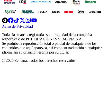
Opens
Opens
Opens
Opens
Opens
in
in
in
in
in
Aviso de Privacidad
Opens
new
new
new
new
new
in
window
window
window
window
window
Todas las marcas registradas son propiedad de la compañía
new
respectiva o de PUBLICACIONES SEMANA S.A.
window
Se prohíbe la reproducción total o parcial de cualquiera de los
contenidos que aquí aparezca, así como su traducción a cualquier
idioma sin autorización escrita por su titular.
© 2026 Semana. Todos los derechos reservados.