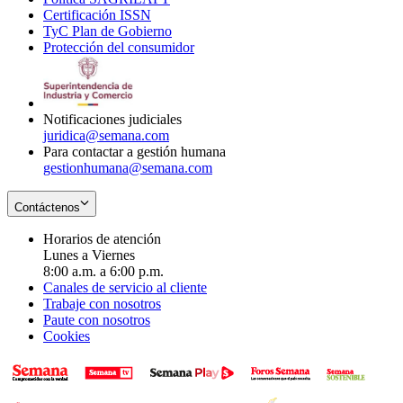
Certificación ISSN
Opens
in
window
new
TyC Plan de Gobierno
in
new
Opens
window
Protección del consumidor
new
window
in
Opens
window
new
in
window
new
window
Notificaciones judiciales
juridica@semana.com
Para contactar a gestión humana
gestionhumana@semana.com
Contáctenos
Horarios de atención
Lunes a Viernes
8:00 a.m. a 6:00 p.m.
Canales de servicio al cliente
Trabaje con nosotros
Paute con nosotros
Cookies