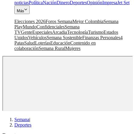
noticias
Política
Nación
Dinero
Deportes
Opinión
Impresa
Jet Set
Más
Elecciones 2026
Foros Semana
Mejor Colombia
Semana
Play
Mundo
Confidenciales
Semana
TV
Gente
Especiales
Arcadia
Tecnología
Turismo
Estados
Unidos
Vehículos
Semana Sostenible
Finanzas Personales
4
Patas
Salud
Loterías
Educación
Contenido en
colaboración
Semana Rural
Mujeres
Semana
|
Deportes