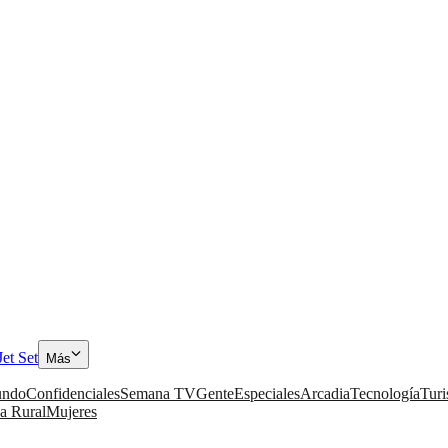
Jet Set
Más
ndo
Confidenciales
Semana TV
Gente
Especiales
Arcadia
Tecnología
Tur
a Rural
Mujeres