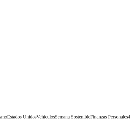
ismo
Estados Unidos
Vehículos
Semana Sostenible
Finanzas Personales
4