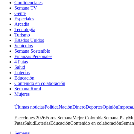
Confidenciales
Semana TV
Gente
Especiales
Arcadia
Tecnología
Turismo
Estados Unidos
Vehículos
Semana Sostenible
Finanzas Personales
4 Patas
Salud
Loterías
Educación
Contenido en colaboración
Semana Rural
Mujeres
Últimas noticias
Política
Nación
Dinero
Deportes
Opinión
Impresa
Elecciones 2026
Foros Semana
Mejor Colombia
Semana Play
Mu
Patas
Salud
Loterías
Educación
Contenido en colaboración
Seman
Semana
|