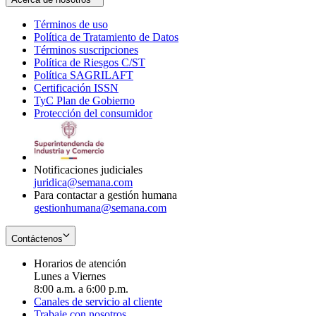
Términos de uso
Opens
Política de Tratamiento de Datos
in
Opens
Términos suscripciones
new
Opens
in
Política de Riesgos C/ST
window
in
Opens
new
Política SAGRILAFT
Opens
new
in
window
Certificación ISSN
Opens
in
window
new
TyC Plan de Gobierno
in
new
Opens
window
Protección del consumidor
new
window
in
Opens
window
new
in
window
new
window
Notificaciones judiciales
juridica@semana.com
Para contactar a gestión humana
gestionhumana@semana.com
Contáctenos
Horarios de atención
Lunes a Viernes
8:00 a.m. a 6:00 p.m.
Canales de servicio al cliente
Trabaje con nosotros