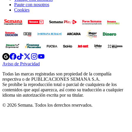
Paute con nosotros
Cookies
Opens
Opens
Opens
Opens
Opens
in
in
in
in
in
Aviso de Privacidad
Opens
new
new
new
new
new
in
window
window
window
window
window
Todas las marcas registradas son propiedad de la compañía
new
respectiva o de PUBLICACIONES SEMANA S.A.
window
Se prohíbe la reproducción total o parcial de cualquiera de los
contenidos que aquí aparezca, así como su traducción a cualquier
idioma sin autorización escrita por su titular.
© 2026 Semana. Todos los derechos reservados.