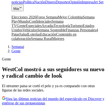
noticias
Política
Nación
Dinero
Deportes
Opinión
Impresa
Jet Set
Más
Elecciones 2026
Foros Semana
Mejor Colombia
Semana
Play
Mundo
Confidenciales
Semana
TV
Gente
Especiales
Arcadia
Tecnología
Turismo
Estados
Unidos
Vehículos
Semana Sostenible
Finanzas Personales
4
Patas
Salud
Loterías
Educación
Contenido en
colaboración
Semana Rural
Mujeres
Semana
|
Gente
Gente
WestCol mostró a sus seguidores su nuevo
y radical cambio de look
El streamer paisa se cortó el pelo y ya es comparado con otras
figuras de las redes sociales.
Siga las últimas noticias del mundo del espectáculo en Discover y
entérese de sus protagonistas