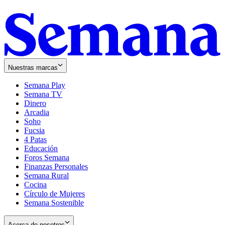
Nuestras marcas
Semana Play
Semana TV
Dinero
Arcadia
Soho
Opens
Fucsia
in
Opens
4 Patas
new
in
Educación
window
new
Foros Semana
window
Finanzas Personales
Semana Rural
Cocina
Círculo de Mujeres
Semana Sostenible
Acerca de nosotros