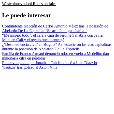
Westcol
nuevo look
Redes sociales
Le puede interesar
Contundente reacción de Carlos Antonio Vélez tras la posesión de
Abelardo De La Espriella: “Se acabó la ‘guachafita’”
“Me inspiró todo”: el cara a cara de Jerome Sanabria con Javier
Milei en Cali y el regalo que le entregó
¿‘Desobediencia civil’ en Bogotá? Así estuvieron las vías capitalinas
durante la posesión de Abelardo De La Espriella
Familia de Franco Armani denunció robo en vuelo a Medellín: dan
millonaria cifra en pérdidas
El nuevo apodo que Jonathan Tah le colocó a Luis Díaz: lo
‘bautizó’ tras golazo al Aston Villa