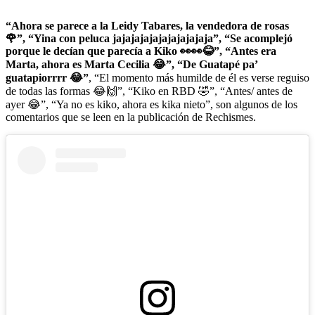
“Ahora se parece a la Leidy Tabares, la vendedora de rosas
🌹”, “Yina con peluca jajajajajajajajajajaja”, “Se acomplejó
porque le decían que parecía a Kiko 👀👀😂”, “Antes era
Marta, ahora es Marta Cecilia 😂”, “De Guatapé pa’
guatapiorrrr 😂”
, “El momento más humilde de él es verse reguiso
de todas las formas 😂🙌”, “Kiko en RBD 🤣”, “Antes/ antes de
ayer 😂”, “Ya no es kiko, ahora es kika nieto”, son algunos de los
comentarios que se leen en la publicación de Rechismes.