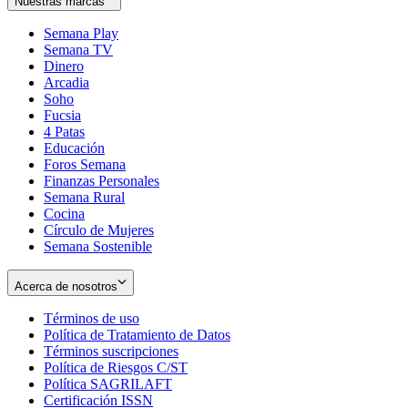
Nuestras marcas
Semana Play
Semana TV
Dinero
Arcadia
Soho
Opens
Fucsia
in
Opens
4 Patas
new
in
Educación
window
new
Foros Semana
window
Finanzas Personales
Semana Rural
Cocina
Círculo de Mujeres
Semana Sostenible
Acerca de nosotros
Términos de uso
Opens
Política de Tratamiento de Datos
in
Opens
Términos suscripciones
new
Opens
in
Política de Riesgos C/ST
window
in
Opens
new
Política SAGRILAFT
Opens
new
in
window
Certificación ISSN
Opens
in
window
new