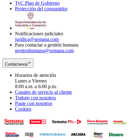
TyC Plan de Gobierno
in
new
Opens
window
Protección del consumidor
new
window
in
Opens
window
new
in
window
new
window
Notificaciones judiciales
juridica@semana.com
Para contactar a gestión humana
gestionhumana@semana.com
Contáctenos
Horarios de atención
Lunes a Viernes
8:00 a.m. a 6:00 p.m.
Canales de servicio al cliente
Trabaje con nosotros
Paute con nosotros
Cookies