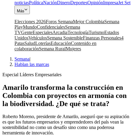
noticias
Política
Nación
Dinero
Deportes
Opinión
Impresa
Jet Set
Más
Elecciones 2026
Foros Semana
Mejor Colombia
Semana
Play
Mundo
Confidenciales
Semana
TV
Gente
Especiales
Arcadia
Tecnología
Turismo
Estados
Unidos
Vehículos
Semana Sostenible
Finanzas Personales
4
Patas
Salud
Loterías
Educación
Contenido en
colaboración
Semana Rural
Mujeres
Semana
|
Hablan las marcas
Especial Líderes Empresariales
Amarilo transforma la construcción en
Colombia con proyectos en armonía con
la biodiversidad. ¿De qué se trata?
Roberto Moreno, presidente de Amarilo, aseguró que su aspiración
es que los futuros empresarios y emprendedores del país vean la
sostenibilidad no como un desafío sino como una poderosa
herramienta de innovación.