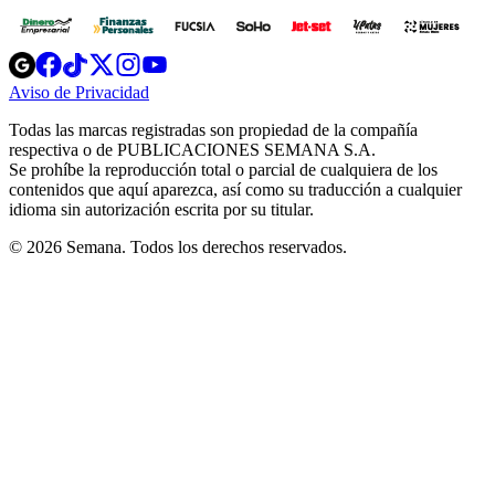
Opens
Opens
Opens
Opens
Opens
in
in
in
in
in
Aviso de Privacidad
Opens
new
new
new
new
new
in
window
window
window
window
window
Todas las marcas registradas son propiedad de la compañía
new
respectiva o de PUBLICACIONES SEMANA S.A.
window
Se prohíbe la reproducción total o parcial de cualquiera de los
contenidos que aquí aparezca, así como su traducción a cualquier
idioma sin autorización escrita por su titular.
© 2026 Semana. Todos los derechos reservados.