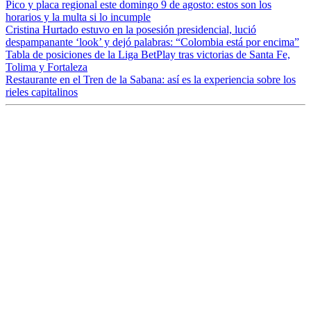
Pico y placa regional este domingo 9 de agosto: estos son los
horarios y la multa si lo incumple
Cristina Hurtado estuvo en la posesión presidencial, lució
despampanante ‘look’ y dejó palabras: “Colombia está por encima”
Tabla de posiciones de la Liga BetPlay tras victorias de Santa Fe,
Tolima y Fortaleza
Restaurante en el Tren de la Sabana: así es la experiencia sobre los
rieles capitalinos