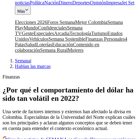
noticias
Política
Nación
Dinero
Deportes
Opinión
Impresa
Jet Set
Más
Elecciones 2026
Foros Semana
Mejor Colombia
Semana
Play
Mundo
Confidenciales
Semana
TV
Gente
Especiales
Arcadia
Tecnología
Turismo
Estados
Unidos
Vehículos
Semana Sostenible
Finanzas Personales
4
Patas
Salud
Loterías
Educación
Contenido en
colaboración
Semana Rural
Mujeres
Semana
|
Hablan las marcas
Finanzas
¿Por qué el comportamiento del dólar ha
sido tan volátil en 2022?
Una serie de factores internos y externos han afectado la divisa en
Colombia. Especialistas de la Universidad del Norte explican cuáles
son los principales y aclaran algunos conceptos que se deben tener
en cuenta para entender el contexto económico actual.