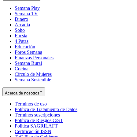
Semana Play
Semana TV
Dinero
Arcadia
Soho
Opens
Fucsia
in
Opens
4 Patas
new
in
Educación
window
new
Foros Semana
window
Finanzas Personales
Semana Rural
Cocina
Círculo de Mujeres
Semana Sostenible
Acerca de nosotros
Términos de uso
Opens
Política de Tratamiento de Datos
in
Opens
Términos suscripciones
new
Opens
in
Política de Riesgos C/ST
window
in
Opens
new
Política SAGRILAFT
Opens
new
in
window
Certificación ISSN
Opens
in
window
new
TyC Plan de Gobierno
in
new
Opens
window