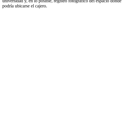
universidad y, en lo posible, registro fotográfico del espacio donde
podría ubicarse el cajero.