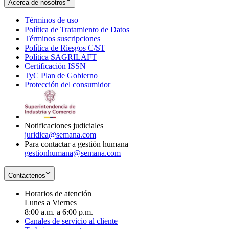
Acerca de nosotros
Términos de uso
Opens
Política de Tratamiento de Datos
in
Opens
Términos suscripciones
new
Opens
in
Política de Riesgos C/ST
window
in
Opens
new
Política SAGRILAFT
Opens
new
in
window
Certificación ISSN
Opens
in
window
new
TyC Plan de Gobierno
in
new
Opens
window
Protección del consumidor
new
window
in
Opens
window
new
in
window
new
window
Notificaciones judiciales
juridica@semana.com
Para contactar a gestión humana
gestionhumana@semana.com
Contáctenos
Horarios de atención
Lunes a Viernes
8:00 a.m. a 6:00 p.m.
Canales de servicio al cliente