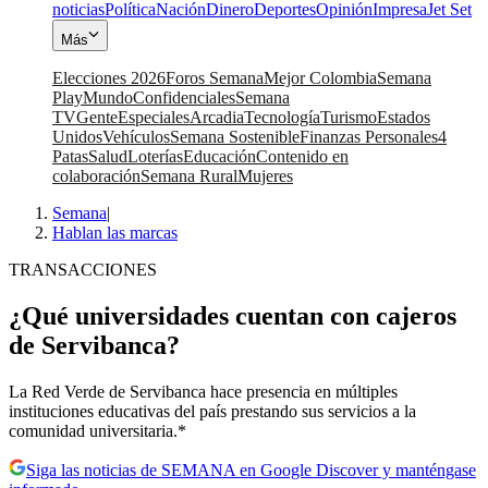
noticias
Política
Nación
Dinero
Deportes
Opinión
Impresa
Jet Set
Más
Elecciones 2026
Foros Semana
Mejor Colombia
Semana
Play
Mundo
Confidenciales
Semana
TV
Gente
Especiales
Arcadia
Tecnología
Turismo
Estados
Unidos
Vehículos
Semana Sostenible
Finanzas Personales
4
Patas
Salud
Loterías
Educación
Contenido en
colaboración
Semana Rural
Mujeres
Semana
|
Hablan las marcas
TRANSACCIONES
¿Qué universidades cuentan con cajeros
de Servibanca?
La Red Verde de Servibanca hace presencia en múltiples
instituciones educativas del país prestando sus servicios a la
comunidad universitaria.*
Siga las noticias de SEMANA en Google Discover y manténgase