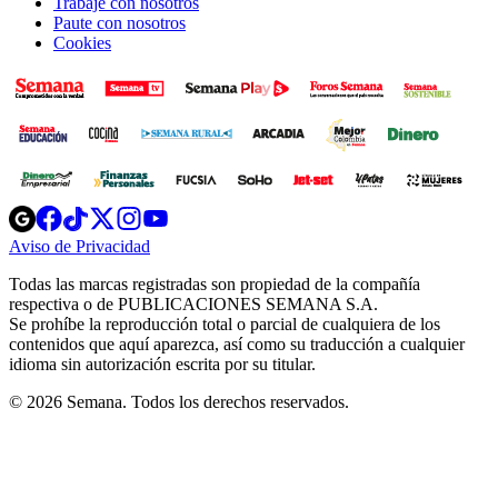
Trabaje con nosotros
Paute con nosotros
Cookies
Opens
Opens
Opens
Opens
Opens
in
in
in
in
in
Aviso de Privacidad
Opens
new
new
new
new
new
in
window
window
window
window
window
Todas las marcas registradas son propiedad de la compañía
new
respectiva o de PUBLICACIONES SEMANA S.A.
window
Se prohíbe la reproducción total o parcial de cualquiera de los
contenidos que aquí aparezca, así como su traducción a cualquier
idioma sin autorización escrita por su titular.
© 2026 Semana. Todos los derechos reservados.