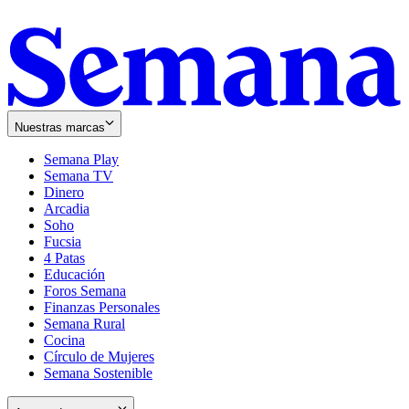
Nuestras marcas
Semana Play
Semana TV
Dinero
Arcadia
Soho
Opens
Fucsia
in
Opens
4 Patas
new
in
Educación
window
new
Foros Semana
window
Finanzas Personales
Semana Rural
Cocina
Círculo de Mujeres
Semana Sostenible