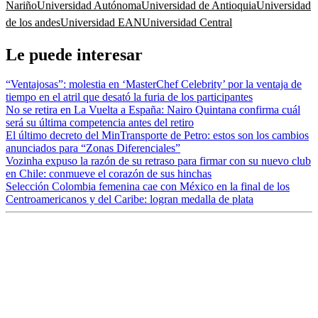
Nariño
Universidad Autónoma
Universidad de Antioquia
Universidad
de los andes
Universidad EAN
Universidad Central
Le puede interesar
“Ventajosas”: molestia en ‘MasterChef Celebrity’ por la ventaja de
tiempo en el atril que desató la furia de los participantes
No se retira en La Vuelta a España: Nairo Quintana confirma cuál
será su última competencia antes del retiro
El último decreto del MinTransporte de Petro: estos son los cambios
anunciados para “Zonas Diferenciales”
Vozinha expuso la razón de su retraso para firmar con su nuevo club
en Chile: conmueve el corazón de sus hinchas
Selección Colombia femenina cae con México en la final de los
Centroamericanos y del Caribe: logran medalla de plata