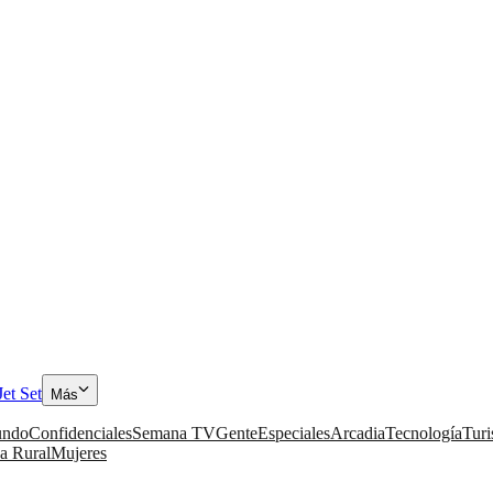
Jet Set
Más
ndo
Confidenciales
Semana TV
Gente
Especiales
Arcadia
Tecnología
Tur
a Rural
Mujeres