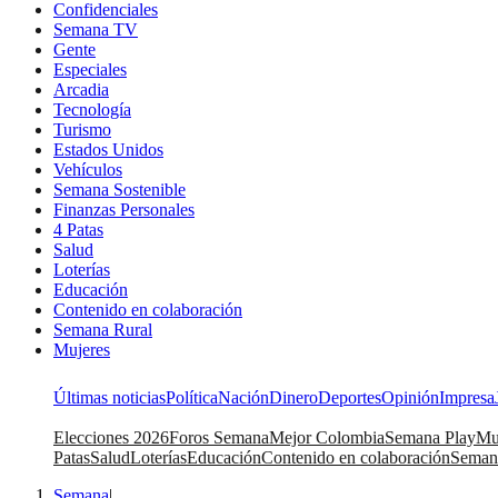
Confidenciales
Semana TV
Gente
Especiales
Arcadia
Tecnología
Turismo
Estados Unidos
Vehículos
Semana Sostenible
Finanzas Personales
4 Patas
Salud
Loterías
Educación
Contenido en colaboración
Semana Rural
Mujeres
Últimas noticias
Política
Nación
Dinero
Deportes
Opinión
Impresa
Elecciones 2026
Foros Semana
Mejor Colombia
Semana Play
Mu
Patas
Salud
Loterías
Educación
Contenido en colaboración
Seman
Semana
|