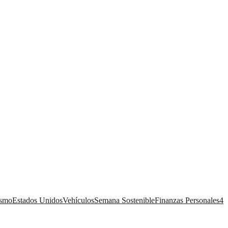
ismo
Estados Unidos
Vehículos
Semana Sostenible
Finanzas Personales
4