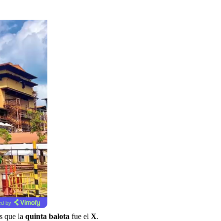
d by
as que la
quinta balota
fue el
X
.