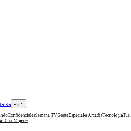
Jet Set
Más
ndo
Confidenciales
Semana TV
Gente
Especiales
Arcadia
Tecnología
Tur
a Rural
Mujeres