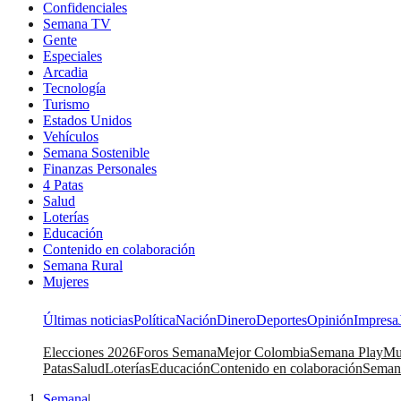
Confidenciales
Semana TV
Gente
Especiales
Arcadia
Tecnología
Turismo
Estados Unidos
Vehículos
Semana Sostenible
Finanzas Personales
4 Patas
Salud
Loterías
Educación
Contenido en colaboración
Semana Rural
Mujeres
Últimas noticias
Política
Nación
Dinero
Deportes
Opinión
Impresa
Elecciones 2026
Foros Semana
Mejor Colombia
Semana Play
Mu
Patas
Salud
Loterías
Educación
Contenido en colaboración
Seman
Semana
|