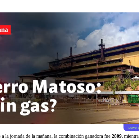
powere
e a la jornada de la mañana, la combinación ganadora fue
2809
, mientr