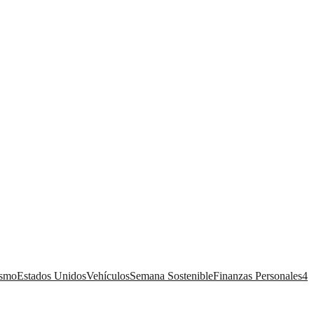
ismo
Estados Unidos
Vehículos
Semana Sostenible
Finanzas Personales
4