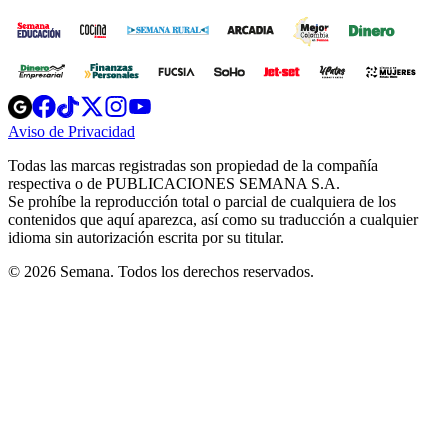
Opens
Opens
Opens
Opens
Opens
in
in
in
in
in
Aviso de Privacidad
Opens
new
new
new
new
new
in
window
window
window
window
window
Todas las marcas registradas son propiedad de la compañía
new
respectiva o de PUBLICACIONES SEMANA S.A.
window
Se prohíbe la reproducción total o parcial de cualquiera de los
contenidos que aquí aparezca, así como su traducción a cualquier
idioma sin autorización escrita por su titular.
© 2026 Semana. Todos los derechos reservados.