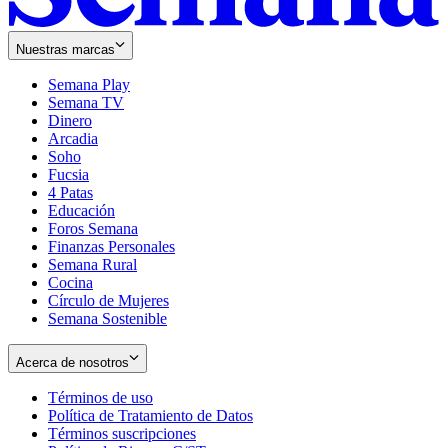
Nuestras marcas
Semana Play
Semana TV
Dinero
Arcadia
Soho
Opens
Fucsia
in
Opens
4 Patas
new
in
Educación
window
new
Foros Semana
window
Finanzas Personales
Semana Rural
Cocina
Círculo de Mujeres
Semana Sostenible
Acerca de nosotros
Términos de uso
Opens
Política de Tratamiento de Datos
in
Opens
Términos suscripciones
new
Opens
in