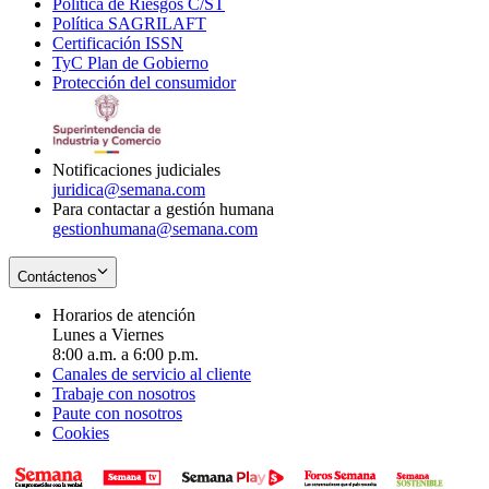
Política de Riesgos C/ST
window
in
Opens
new
Política SAGRILAFT
Opens
new
in
window
Certificación ISSN
Opens
in
window
new
TyC Plan de Gobierno
in
new
Opens
window
Protección del consumidor
new
window
in
Opens
window
new
in
window
new
window
Notificaciones judiciales
juridica@semana.com
Para contactar a gestión humana
gestionhumana@semana.com
Contáctenos
Horarios de atención
Lunes a Viernes
8:00 a.m. a 6:00 p.m.
Canales de servicio al cliente
Trabaje con nosotros
Paute con nosotros
Cookies