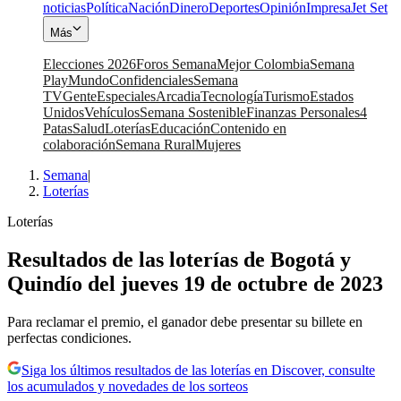
noticias
Política
Nación
Dinero
Deportes
Opinión
Impresa
Jet Set
Más
Elecciones 2026
Foros Semana
Mejor Colombia
Semana
Play
Mundo
Confidenciales
Semana
TV
Gente
Especiales
Arcadia
Tecnología
Turismo
Estados
Unidos
Vehículos
Semana Sostenible
Finanzas Personales
4
Patas
Salud
Loterías
Educación
Contenido en
colaboración
Semana Rural
Mujeres
Semana
|
Loterías
Loterías
Resultados de las loterías de Bogotá y
Quindío del jueves 19 de octubre de 2023
Para reclamar el premio, el ganador debe presentar su billete en
perfectas condiciones.
Siga los últimos resultados de las loterías en Discover, consulte
los acumulados y novedades de los sorteos