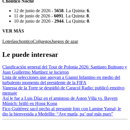
Chontico Noche
12 de junio de 2026 -
5658
. La Quinta:
6
.
11 de junio de 2026 -
6091
. La Quinta:
8
.
10 de junio de 2026 -
2944
. La Quinta:
0
.
VER MÁS
Loterías
chontico
Coljuegos
Juegos de azar
Le puede interesar
Clasificación general del Tour de Polonia 2026: Santiago Buitrago y
Juan Guillermo Martínez se lucieron
Lista de selecciones que apoyan a Gianni Infantino en medio del
turbulento momento del presidente de la FIFA
Vanessa de la Torre se despidió de Caracol Radio: publicó emotivo
mensaje
Así le fue a Luis Díaz en el amistoso de Aston Villa vs. Bayern
Múnich: brilló en Hong Kong
Fico Gutiérrez sacó pecho al presumir foto con Lamine Yamal; le
dio la bienvenida a Medellín: “Ave maría, pa’ qué más pues”