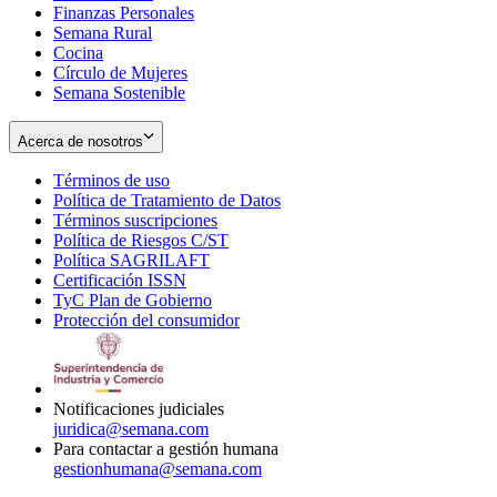
Finanzas Personales
Semana Rural
Cocina
Círculo de Mujeres
Semana Sostenible
Acerca de nosotros
Términos de uso
Opens
Política de Tratamiento de Datos
in
Opens
Términos suscripciones
new
Opens
in
Política de Riesgos C/ST
window
in
Opens
new
Política SAGRILAFT
Opens
new
in
window
Certificación ISSN
Opens
in
window
new
TyC Plan de Gobierno
in
new
Opens
window
Protección del consumidor
new
window
in
Opens
window
new
in
window
new
window
Notificaciones judiciales
juridica@semana.com
Para contactar a gestión humana
gestionhumana@semana.com