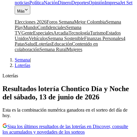
noticias
Política
Nación
Dinero
Deportes
Opinión
Impresa
Jet Set
Más
Elecciones 2026
Foros Semana
Mejor Colombia
Semana
Play
Mundo
Confidenciales
Semana
TV
Gente
Especiales
Arcadia
Tecnología
Turismo
Estados
Unidos
Vehículos
Semana Sostenible
Finanzas Personales
4
Patas
Salud
Loterías
Educación
Contenido en
colaboración
Semana Rural
Mujeres
Semana
|
Loterías
Loterías
Resultados lotería Chontico Día y Noche
del sábado, 13 de junio de 2026
Esta es la combinación numérica ganadora en el sorteo del día de
hoy.
Siga los últimos resultados de las loterías en Discover, consulte
los acumulados y novedades de los sorteos