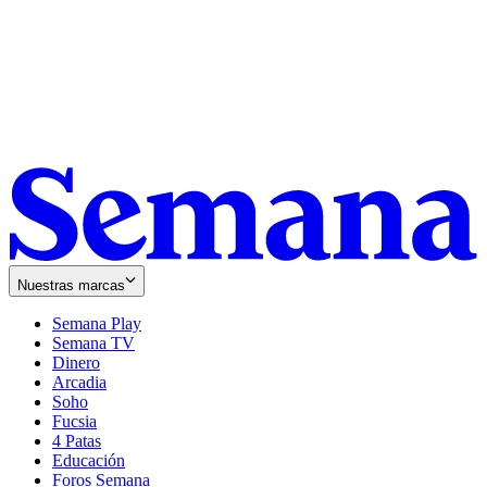
Nuestras marcas
Semana Play
Semana TV
Dinero
Arcadia
Soho
Opens
Fucsia
in
Opens
4 Patas
new
in
Educación
window
new
Foros Semana
window