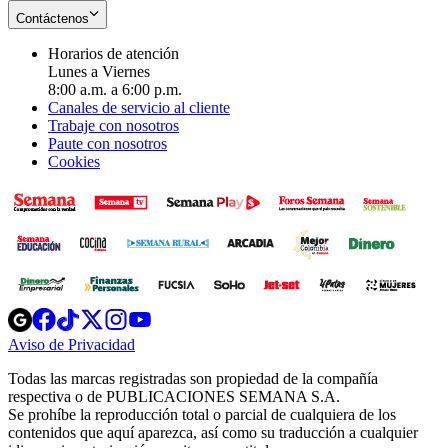
Contáctenos
Horarios de atención
Lunes a Viernes
8:00 a.m. a 6:00 p.m.
Canales de servicio al cliente
Trabaje con nosotros
Paute con nosotros
Cookies
Opens
Opens
Opens
Opens
Opens
in
in
in
in
in
Aviso de Privacidad
Opens
new
new
new
new
new
in
window
window
window
window
window
Todas las marcas registradas son propiedad de la compañía
new
respectiva o de PUBLICACIONES SEMANA S.A.
window
Se prohíbe la reproducción total o parcial de cualquiera de los
contenidos que aquí aparezca, así como su traducción a cualquier