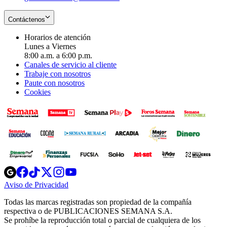
Contáctenos
Horarios de atención
Lunes a Viernes
8:00 a.m. a 6:00 p.m.
Canales de servicio al cliente
Trabaje con nosotros
Paute con nosotros
Cookies
Opens
Opens
Opens
Opens
Opens
in
in
in
in
in
Aviso de Privacidad
Opens
new
new
new
new
new
in
window
window
window
window
window
Todas las marcas registradas son propiedad de la compañía
new
respectiva o de PUBLICACIONES SEMANA S.A.
window
Se prohíbe la reproducción total o parcial de cualquiera de los