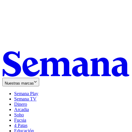
Nuestras marcas
Semana Play
Semana TV
Dinero
Arcadia
Soho
Opens
Fucsia
in
Opens
4 Patas
new
in
Educación
window
new