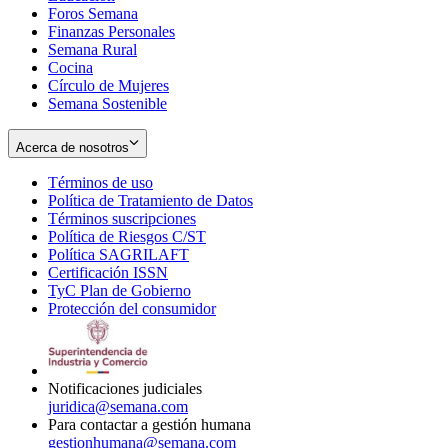
Foros Semana
window
Finanzas Personales
Semana Rural
Cocina
Círculo de Mujeres
Semana Sostenible
Acerca de nosotros
Términos de uso
Opens
Política de Tratamiento de Datos
in
Opens
Términos suscripciones
new
Opens
in
Política de Riesgos C/ST
window
in
Opens
new
Política SAGRILAFT
Opens
new
in
window
Certificación ISSN
Opens
in
window
new
TyC Plan de Gobierno
in
new
Opens
window
Protección del consumidor
new
window
in
Opens
window
new
in
window
new
window
Notificaciones judiciales
juridica@semana.com
Para contactar a gestión humana
gestionhumana@semana.com