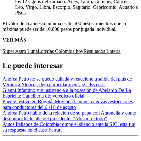
los 12 signos del zodiaco: Aries, Tauro, Géminis, Cáncer,
Leo, Virgo, Libra, Escorpio, Sagitario, Capricornio, Acuario o
Piscis.
El valor de la apuesta mínima es de 500 pesos, mientras que la
máxima puede ser de 10.000 pesos por jugada individual.
VER MÁS
Super Astro Luna
Loterías Colombia hoy
Resultados Lotería
Le puede interesar
Andrea Petro no se quedó callada y reaccionó a salida del país de
Verónica Alcocer; dejó particular mensaje: “Esa no”
Gianni Infantino y su asistencia a la posesión de Abelardo De La
Espriella: Cancillería dio veredicto oficial
Puente festivo en Bogotá: Movilidad anuncia nuevas restricciones
para conductores del 6 al 8 de agosto
Andrea Petro habló de la relación de su papá con Antonella y contó
desconocido detalle del presidente: “Ahí cierra todo”
Autos Italianos de Colombia rompe el silencio ante la SIC: esta fue
su respuesta en el caso Ferrari