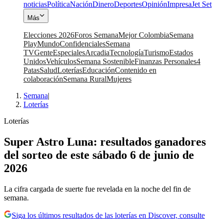
noticias
Política
Nación
Dinero
Deportes
Opinión
Impresa
Jet Set
Más
Elecciones 2026
Foros Semana
Mejor Colombia
Semana
Play
Mundo
Confidenciales
Semana
TV
Gente
Especiales
Arcadia
Tecnología
Turismo
Estados
Unidos
Vehículos
Semana Sostenible
Finanzas Personales
4
Patas
Salud
Loterías
Educación
Contenido en
colaboración
Semana Rural
Mujeres
Semana
|
Loterías
Loterías
Super Astro Luna: resultados ganadores
del sorteo de este sábado 6 de junio de
2026
La cifra cargada de suerte fue revelada en la noche del fin de
semana.
Siga los últimos resultados de las loterías en Discover, consulte