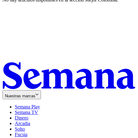
Nuestras marcas
Semana Play
Semana TV
Dinero
Arcadia
Soho
Opens
Fucsia
in
Opens