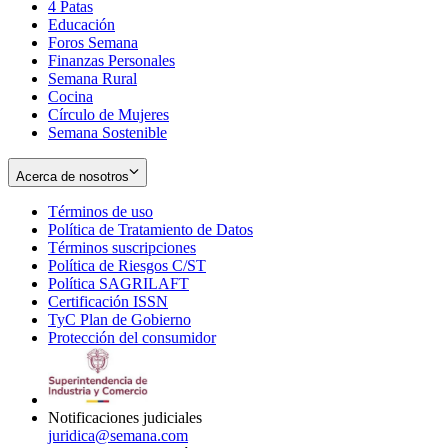
4 Patas
new
in
Educación
window
new
Foros Semana
window
Finanzas Personales
Semana Rural
Cocina
Círculo de Mujeres
Semana Sostenible
Acerca de nosotros
Términos de uso
Opens
Política de Tratamiento de Datos
in
Opens
Términos suscripciones
new
Opens
in
Política de Riesgos C/ST
window
in
Opens
new
Política SAGRILAFT
Opens
new
in
window
Certificación ISSN
Opens
in
window
new
TyC Plan de Gobierno
in
new
Opens
window
Protección del consumidor
new
window
in
Opens
window
new
in
window
new
window
Notificaciones judiciales
juridica@semana.com