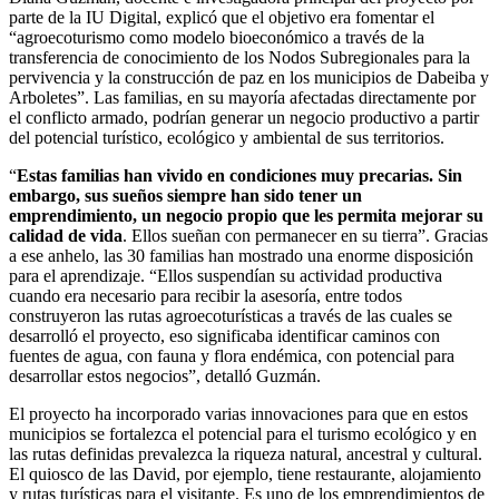
parte de la IU Digital, explicó que el objetivo era fomentar el
“agroecoturismo como modelo bioeconómico a través de la
transferencia de conocimiento de los Nodos Subregionales para la
pervivencia y la construcción de paz en los municipios de Dabeiba y
Arboletes”. Las familias, en su mayoría afectadas directamente por
el conflicto armado, podrían generar un negocio productivo a partir
del potencial turístico, ecológico y ambiental de sus territorios.
“
Estas familias han vivido en condiciones muy precarias. Sin
embargo, sus sueños siempre han sido tener un
emprendimiento, un negocio propio que les permita mejorar su
calidad de vida
. Ellos sueñan con permanecer en su tierra”. Gracias
a ese anhelo, las 30 familias han mostrado una enorme disposición
para el aprendizaje. “Ellos suspendían su actividad productiva
cuando era necesario para recibir la asesoría, entre todos
construyeron las rutas agroecoturísticas a través de las cuales se
desarrolló el proyecto, eso significaba identificar caminos con
fuentes de agua, con fauna y flora endémica, con potencial para
desarrollar estos negocios”, detalló Guzmán.
El proyecto ha incorporado varias innovaciones para que en estos
municipios se fortalezca el potencial para el turismo ecológico y en
las rutas definidas prevalezca la riqueza natural, ancestral y cultural.
El quiosco de las David, por ejemplo, tiene restaurante, alojamiento
y rutas turísticas para el visitante. Es uno de los emprendimientos de