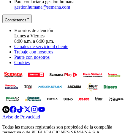
Para contactar a gestión humana
gestionhumana@semana.com
Contáctenos
Horarios de atención
Lunes a Viernes
8:00 a.m. a 6:00 p.m.
Canales de servicio al cliente
Trabaje con nosotros
Paute con nosotros
Cookies
Opens
Opens
Opens
Opens
Opens
in
in
in
in
in
Aviso de Privacidad
Opens
new
new
new
new
new
in
window
window
window
window
window
Todas las marcas registradas son propiedad de la compañía
new
respectiva o de PUBLICACIONES SEMANA S.A.
window