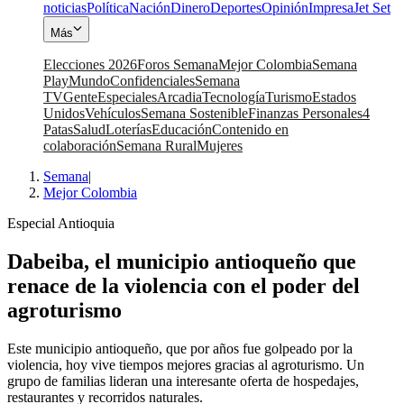
noticias
Política
Nación
Dinero
Deportes
Opinión
Impresa
Jet Set
Más
Elecciones 2026
Foros Semana
Mejor Colombia
Semana
Play
Mundo
Confidenciales
Semana
TV
Gente
Especiales
Arcadia
Tecnología
Turismo
Estados
Unidos
Vehículos
Semana Sostenible
Finanzas Personales
4
Patas
Salud
Loterías
Educación
Contenido en
colaboración
Semana Rural
Mujeres
Semana
|
Mejor Colombia
Especial Antioquia
Dabeiba, el municipio antioqueño que
renace de la violencia con el poder del
agroturismo
Este municipio antioqueño, que por años fue golpeado por la
violencia, hoy vive tiempos mejores gracias al agroturismo. Un
grupo de familias lideran una interesante oferta de hospedajes,
restaurantes y recorridos naturales.