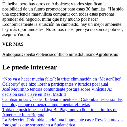
Dabeiba, pero hay otros en Arboletes; y todos significan la
posibilidad de un futuro prometedor para estas 30 familias. “Ha sido
una experiencia maravillosa compartir con todas estas personas,
aprender del negocio, mirar que hay mucho por hacer.
Económicamente la situación ha cambiado, hay un mejor ambiente,
hay más oportunidades. No somos ricos, pero ya no somos pobres”,
aseguró Yurani.
VER MÁS
Antioquia
Dabeiba
Violencia
conflicto armado
turismo
Agroturismo
Le puede interesar
“Nos va a hacer mucha falta”: la triste eliminación en ‘MasterChef
Celebrity’ que hizo llorar a participantes y jurados por igual
José Mourinho tendría contundente postura sobre Vinícius Jr.:
decisión sería clave en Real Madrid
Cambiaron las vías de 10 departamentos en Colombia: estas son las
tecnologías que comenzó a implementar el Invías
Tabla de posiciones en Liga BetPlay: nuevo líder tras triunfos de
América e Inter Bogotá
La Selección Colombia tendrá una imponente casa: Revelan nuevas
fotografías que sorprenden a Sudamérica