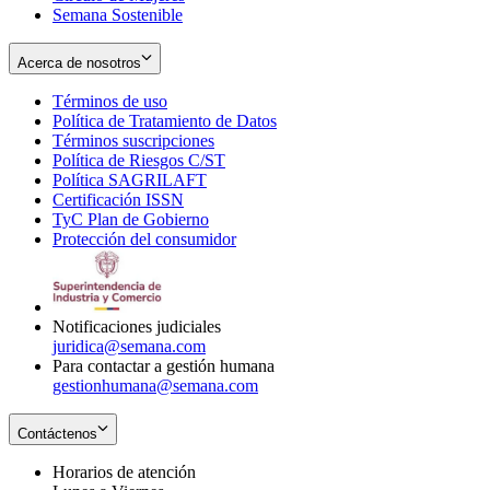
Semana Sostenible
Acerca de nosotros
Términos de uso
Opens
Política de Tratamiento de Datos
in
Opens
Términos suscripciones
new
Opens
in
Política de Riesgos C/ST
window
in
Opens
new
Política SAGRILAFT
Opens
new
in
window
Certificación ISSN
Opens
in
window
new
TyC Plan de Gobierno
in
new
Opens
window
Protección del consumidor
new
window
in
Opens
window
new
in
window
new
window
Notificaciones judiciales
juridica@semana.com
Para contactar a gestión humana
gestionhumana@semana.com
Contáctenos
Horarios de atención