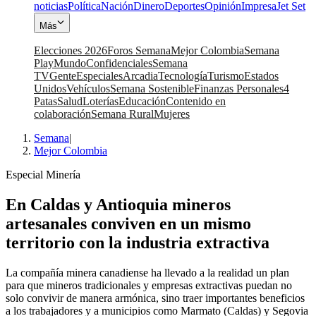
noticias
Política
Nación
Dinero
Deportes
Opinión
Impresa
Jet Set
Más
Elecciones 2026
Foros Semana
Mejor Colombia
Semana
Play
Mundo
Confidenciales
Semana
TV
Gente
Especiales
Arcadia
Tecnología
Turismo
Estados
Unidos
Vehículos
Semana Sostenible
Finanzas Personales
4
Patas
Salud
Loterías
Educación
Contenido en
colaboración
Semana Rural
Mujeres
Semana
|
Mejor Colombia
Especial Minería
En Caldas y Antioquia mineros
artesanales conviven en un mismo
territorio con la industria extractiva
La compañía minera canadiense ha llevado a la realidad un plan
para que mineros tradicionales y empresas extractivas puedan no
solo convivir de manera armónica, sino traer importantes beneficios
a los trabajadores y a municipios como Marmato (Caldas) y Segovia