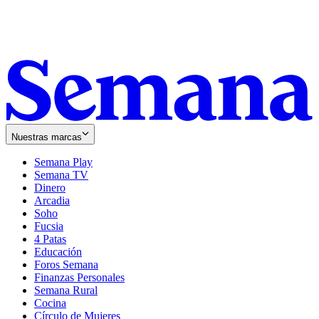
Nuestras marcas
Semana Play
Semana TV
Dinero
Arcadia
Soho
Opens
Fucsia
in
Opens
4 Patas
new
in
Educación
window
new
Foros Semana
window
Finanzas Personales
Semana Rural
Cocina
Círculo de Mujeres