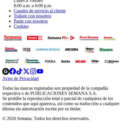
Lunes a Viernes
8:00 a.m. a 6:00 p.m.
Canales de servicio al cliente
Trabaje con nosotros
Paute con nosotros
Cookies
Opens
Opens
Opens
Opens
Opens
in
in
in
in
in
Aviso de Privacidad
Opens
new
new
new
new
new
in
window
window
window
window
window
Todas las marcas registradas son propiedad de la compañía
new
respectiva o de PUBLICACIONES SEMANA S.A.
window
Se prohíbe la reproducción total o parcial de cualquiera de los
contenidos que aquí aparezca, así como su traducción a cualquier
idioma sin autorización escrita por su titular.
© 2026 Semana. Todos los derechos reservados.