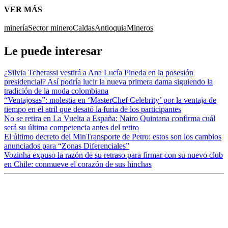
VER MÁS
minería
Sector minero
Caldas
Antioquia
Mineros
Le puede interesar
¿Silvia Tcherassi vestirá a Ana Lucía Pineda en la posesión
presidencial? Así podría lucir la nueva primera dama siguiendo la
tradición de la moda colombiana
“Ventajosas”: molestia en ‘MasterChef Celebrity’ por la ventaja de
tiempo en el atril que desató la furia de los participantes
No se retira en La Vuelta a España: Nairo Quintana confirma cuál
será su última competencia antes del retiro
El último decreto del MinTransporte de Petro: estos son los cambios
anunciados para “Zonas Diferenciales”
Vozinha expuso la razón de su retraso para firmar con su nuevo club
en Chile: conmueve el corazón de sus hinchas