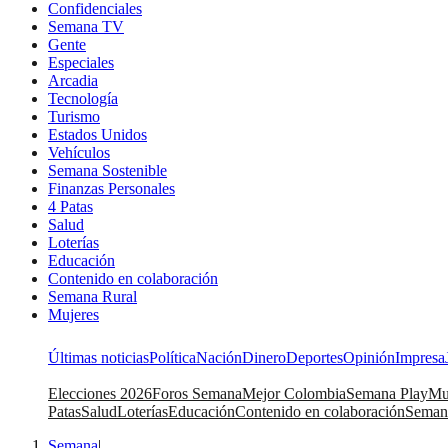
Confidenciales
Semana TV
Gente
Especiales
Arcadia
Tecnología
Turismo
Estados Unidos
Vehículos
Semana Sostenible
Finanzas Personales
4 Patas
Salud
Loterías
Educación
Contenido en colaboración
Semana Rural
Mujeres
Últimas noticias
Política
Nación
Dinero
Deportes
Opinión
Impresa
Elecciones 2026
Foros Semana
Mejor Colombia
Semana Play
Mu
Patas
Salud
Loterías
Educación
Contenido en colaboración
Seman
Semana
|