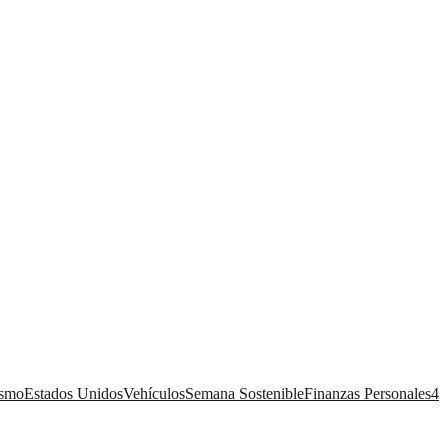
ismo
Estados Unidos
Vehículos
Semana Sostenible
Finanzas Personales
4