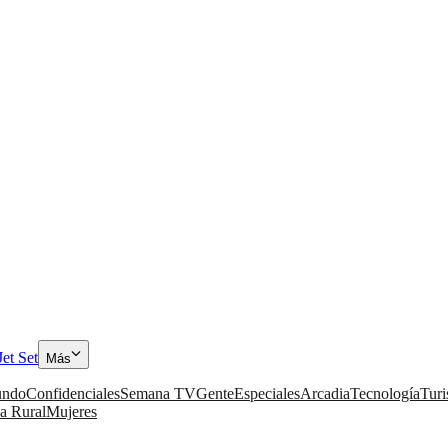
Jet Set
Más
ndo
Confidenciales
Semana TV
Gente
Especiales
Arcadia
Tecnología
Tur
a Rural
Mujeres