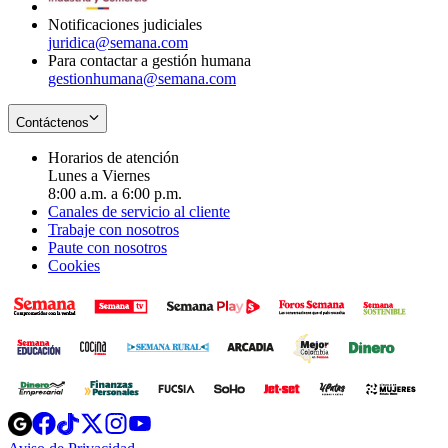
Notificaciones judiciales
juridica@semana.com
Para contactar a gestión humana
gestionhumana@semana.com
Contáctenos
Horarios de atención
Lunes a Viernes
8:00 a.m. a 6:00 p.m.
Canales de servicio al cliente
Trabaje con nosotros
Paute con nosotros
Cookies
Opens
Opens
Opens
Opens
Opens
in
in
in
in
in