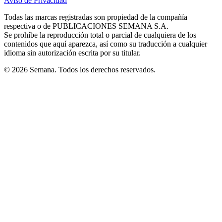
Aviso de Privacidad
Opens
new
new
new
new
new
in
window
window
window
window
window
Todas las marcas registradas son propiedad de la compañía
new
respectiva o de PUBLICACIONES SEMANA S.A.
window
Se prohíbe la reproducción total o parcial de cualquiera de los
contenidos que aquí aparezca, así como su traducción a cualquier
idioma sin autorización escrita por su titular.
© 2026 Semana. Todos los derechos reservados.