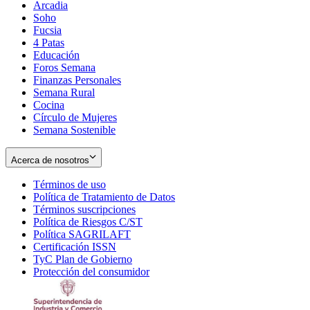
Arcadia
Soho
Opens
Fucsia
in
Opens
4 Patas
new
in
Educación
window
new
Foros Semana
window
Finanzas Personales
Semana Rural
Cocina
Círculo de Mujeres
Semana Sostenible
Acerca de nosotros
Términos de uso
Opens
Política de Tratamiento de Datos
in
Opens
Términos suscripciones
new
Opens
in
Política de Riesgos C/ST
window
in
Opens
new
Política SAGRILAFT
Opens
new
in
window
Certificación ISSN
Opens
in
window
new
TyC Plan de Gobierno
in
new
Opens
window
Protección del consumidor
new
window
in
Opens
window
new
in
window
new
window