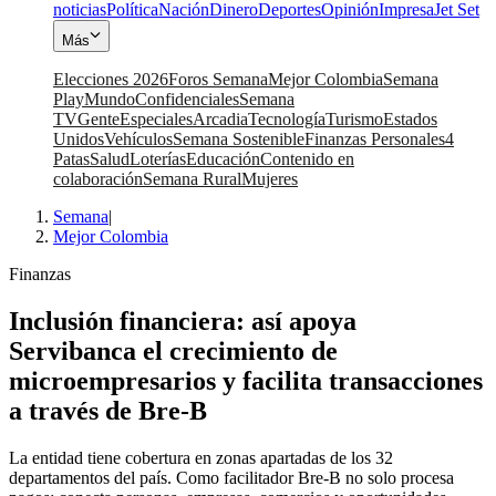
noticias
Política
Nación
Dinero
Deportes
Opinión
Impresa
Jet Set
Más
Elecciones 2026
Foros Semana
Mejor Colombia
Semana
Play
Mundo
Confidenciales
Semana
TV
Gente
Especiales
Arcadia
Tecnología
Turismo
Estados
Unidos
Vehículos
Semana Sostenible
Finanzas Personales
4
Patas
Salud
Loterías
Educación
Contenido en
colaboración
Semana Rural
Mujeres
Semana
|
Mejor Colombia
Finanzas
Inclusión financiera: así apoya
Servibanca el crecimiento de
microempresarios y facilita transacciones
a través de Bre-B
La entidad tiene cobertura en zonas apartadas de los 32
departamentos del país. Como facilitador Bre-B no solo procesa