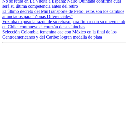
No se retira en La Vuelta a España: Nairo Quintana confirma cuál
será su última competencia antes del retiro
El último decreto del MinTransporte de Petro: estos son los cambios
anunciados para “Zonas Diferenciales”
Vozinha expuso la razón de su retraso para firmar con su nuevo club
en Chile: conmueve el corazón de sus hinchas
Selección Colombia femenina cae con México en la final de los
Centroamericanos y del Caribe: logran medalla de plata