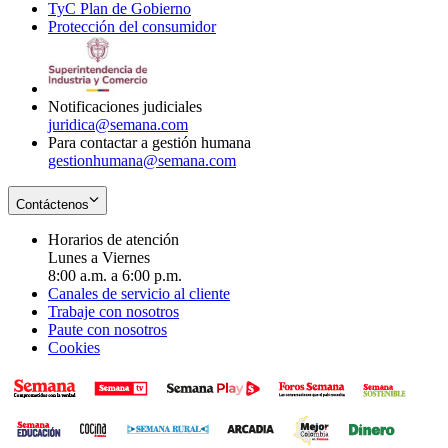
TyC Plan de Gobierno
in
new
Opens
window
Protección del consumidor
new
window
in
Opens
window
new
in
window
new
window
Notificaciones judiciales
juridica@semana.com
Para contactar a gestión humana
gestionhumana@semana.com
Contáctenos
Horarios de atención
Lunes a Viernes
8:00 a.m. a 6:00 p.m.
Canales de servicio al cliente
Trabaje con nosotros
Paute con nosotros
Cookies