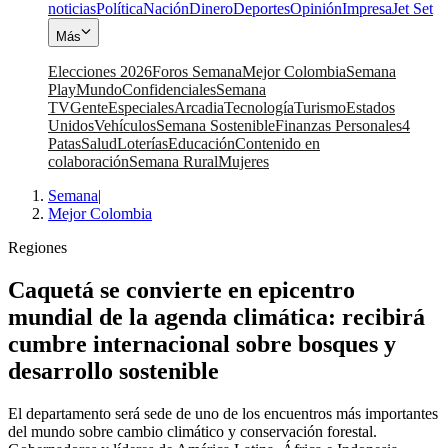
noticias
Política
Nación
Dinero
Deportes
Opinión
Impresa
Jet Set
Más
Elecciones 2026
Foros Semana
Mejor Colombia
Semana
Play
Mundo
Confidenciales
Semana
TV
Gente
Especiales
Arcadia
Tecnología
Turismo
Estados
Unidos
Vehículos
Semana Sostenible
Finanzas Personales
4
Patas
Salud
Loterías
Educación
Contenido en
colaboración
Semana Rural
Mujeres
Semana
|
Mejor Colombia
Regiones
Caquetá se convierte en epicentro
mundial de la agenda climática: recibirá
cumbre internacional sobre bosques y
desarrollo sostenible
El departamento será sede de uno de los encuentros más importantes
del mundo sobre cambio climático y conservación forestal.