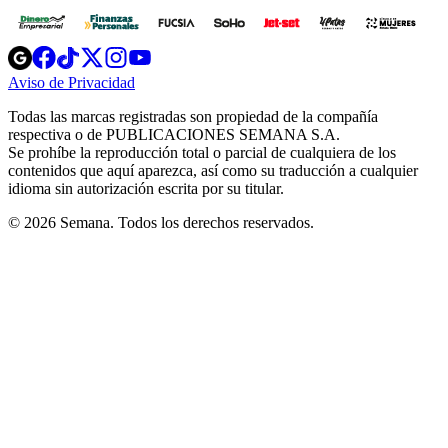
Opens
Opens
Opens
Opens
Opens
in
in
in
in
in
Aviso de Privacidad
Opens
new
new
new
new
new
in
window
window
window
window
window
Todas las marcas registradas son propiedad de la compañía
new
respectiva o de PUBLICACIONES SEMANA S.A.
window
Se prohíbe la reproducción total o parcial de cualquiera de los
contenidos que aquí aparezca, así como su traducción a cualquier
idioma sin autorización escrita por su titular.
© 2026 Semana. Todos los derechos reservados.