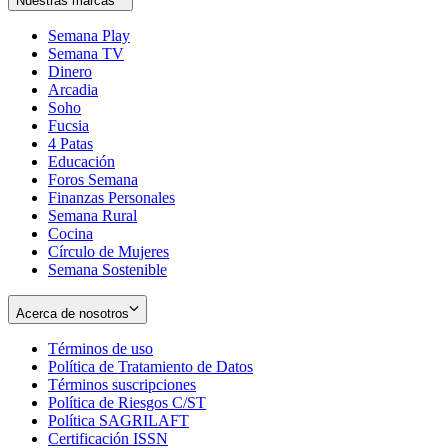
Nuestras marcas
Semana Play
Semana TV
Dinero
Arcadia
Soho
Opens
Fucsia
in
Opens
4 Patas
new
in
Educación
window
new
Foros Semana
window
Finanzas Personales
Semana Rural
Cocina
Círculo de Mujeres
Semana Sostenible
Acerca de nosotros
Términos de uso
Opens
Política de Tratamiento de Datos
in
Opens
Términos suscripciones
new
Opens
in
Política de Riesgos C/ST
window
in
Opens
new
Política SAGRILAFT
Opens
new
in
window
Certificación ISSN
Opens
in
window
new