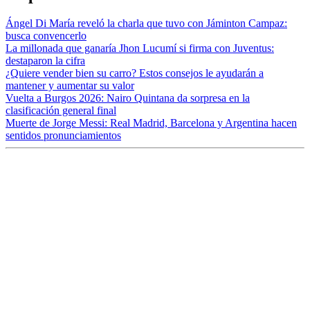
Ángel Di María reveló la charla que tuvo con Jáminton Campaz:
busca convencerlo
La millonada que ganaría Jhon Lucumí si firma con Juventus:
destaparon la cifra
¿Quiere vender bien su carro? Estos consejos le ayudarán a
mantener y aumentar su valor
Vuelta a Burgos 2026: Nairo Quintana da sorpresa en la
clasificación general final
Muerte de Jorge Messi: Real Madrid, Barcelona y Argentina hacen
sentidos pronunciamientos