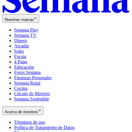
Nuestras marcas
Semana Play
Semana TV
Dinero
Arcadia
Soho
Opens
Fucsia
in
Opens
4 Patas
new
in
Educación
window
new
Foros Semana
window
Finanzas Personales
Semana Rural
Cocina
Círculo de Mujeres
Semana Sostenible
Acerca de nosotros
Términos de uso
Opens
Política de Tratamiento de Datos
in
Opens