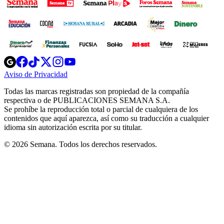
Opens
Opens
Opens
Opens
Opens
in
in
in
in
in
Aviso de Privacidad
Opens
new
new
new
new
new
in
window
window
window
window
window
Todas las marcas registradas son propiedad de la compañía
new
respectiva o de PUBLICACIONES SEMANA S.A.
window
Se prohíbe la reproducción total o parcial de cualquiera de los
contenidos que aquí aparezca, así como su traducción a cualquier
idioma sin autorización escrita por su titular.
© 2026 Semana. Todos los derechos reservados.