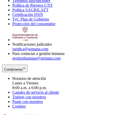
Términos suscripciones
new
Opens
in
Política de Riesgos C/ST
window
in
Opens
new
Política SAGRILAFT
Opens
new
in
window
Certificación ISSN
Opens
in
window
new
TyC Plan de Gobierno
in
new
Opens
window
Protección del consumidor
new
window
in
Opens
window
new
in
window
new
window
Notificaciones judiciales
juridica@semana.com
Para contactar a gestión humana
gestionhumana@semana.com
Contáctenos
Horarios de atención
Lunes a Viernes
8:00 a.m. a 6:00 p.m.
Canales de servicio al cliente
Trabaje con nosotros
Paute con nosotros
Cookies