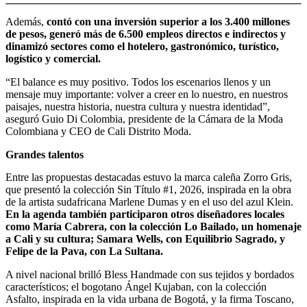
Además,
contó con una inversión superior a los 3.400 millones
de pesos, generó más de 6.500 empleos directos e indirectos y
dinamizó sectores como el hotelero, gastronómico, turístico,
logístico y comercial.
“El balance es muy positivo. Todos los escenarios llenos y un
mensaje muy importante: volver a creer en lo nuestro, en nuestros
paisajes, nuestra historia, nuestra cultura y nuestra identidad”,
aseguró Guio Di Colombia, presidente de la Cámara de la Moda
Colombiana y CEO de Cali Distrito Moda.
Grandes talentos
Entre las propuestas destacadas estuvo la marca caleña Zorro Gris,
que presentó la colección Sin Título #1, 2026, inspirada en la obra
de la artista sudafricana Marlene Dumas y en el uso del azul Klein.
En la agenda también participaron otros diseñadores locales
como María Cabrera, con la colección Lo Bailado, un homenaje
a Cali y su cultura; Samara Wells, con Equilibrio Sagrado, y
Felipe de la Pava, con La Sultana.
A nivel nacional brilló Bless Handmade con sus tejidos y bordados
característicos; el bogotano Ángel Kujaban, con la colección
Asfalto, inspirada en la vida urbana de Bogotá, y la firma Toscano,