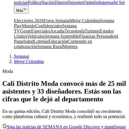
noticias
Política
Nación
Dinero
Deportes
Opinión
Impresa
Jet Set
Más
Elecciones 2026
Foros Semana
Mejor Colombia
Semana
Play
Mundo
Confidenciales
Semana
TV
Gente
Especiales
Arcadia
Tecnología
Turismo
Estados
Unidos
Vehículos
Semana Sostenible
Finanzas Personales
4
Patas
Salud
Loterías
Educación
Contenido en
colaboración
Semana Rural
Mujeres
Semana
|
Mejor Colombia
Moda
Cali Distrito Moda convocó más de 25 mil
asistentes y 33 diseñadores. Estás son las
cifras que le dejó al departamento
En su quinta edición, Cali Distrito Moda consolidó su crecimiento
como plataforma cultural y económica, y reafirmó todo su potencial.
Siga las noticias de SEMANA en Google Discover y manténgase