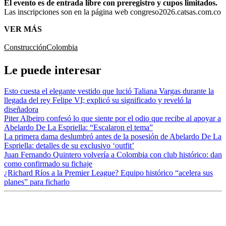
El evento es de entrada libre con preregistro y cupos limitados.
Las inscripciones son en la página web congreso2026.catsas.com.co
VER MÁS
Construcción
Colombia
Le puede interesar
Esto cuesta el elegante vestido que lució Taliana Vargas durante la
llegada del rey Felipe VI; explicó su significado y reveló la
diseñadora
Piter Albeiro confesó lo que siente por el odio que recibe al apoyar a
Abelardo De La Espriella: “Escalaron el tema”
La primera dama deslumbró antes de la posesión de Abelardo De La
Espriella: detalles de su exclusivo ‘outfit’
Juan Fernando Quintero volvería a Colombia con club histórico: dan
como confirmado su fichaje
¿Richard Ríos a la Premier League? Equipo histórico “acelera sus
planes” para ficharlo