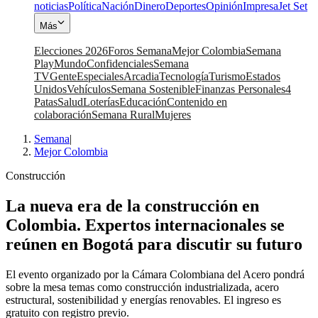
noticias
Política
Nación
Dinero
Deportes
Opinión
Impresa
Jet Set
Más
Elecciones 2026
Foros Semana
Mejor Colombia
Semana
Play
Mundo
Confidenciales
Semana
TV
Gente
Especiales
Arcadia
Tecnología
Turismo
Estados
Unidos
Vehículos
Semana Sostenible
Finanzas Personales
4
Patas
Salud
Loterías
Educación
Contenido en
colaboración
Semana Rural
Mujeres
Semana
|
Mejor Colombia
Construcción
La nueva era de la construcción en
Colombia. Expertos internacionales se
reúnen en Bogotá para discutir su futuro
El evento organizado por la Cámara Colombiana del Acero pondrá
sobre la mesa temas como construcción industrializada, acero
estructural, sostenibilidad y energías renovables. El ingreso es
gratuito con registro previo.