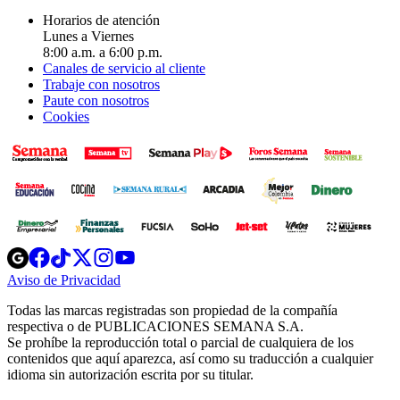
Horarios de atención
Lunes a Viernes
8:00 a.m. a 6:00 p.m.
Canales de servicio al cliente
Trabaje con nosotros
Paute con nosotros
Cookies
Opens
Opens
Opens
Opens
Opens
in
in
in
in
in
Aviso de Privacidad
Opens
new
new
new
new
new
in
window
window
window
window
window
Todas las marcas registradas son propiedad de la compañía
new
respectiva o de PUBLICACIONES SEMANA S.A.
window
Se prohíbe la reproducción total o parcial de cualquiera de los
contenidos que aquí aparezca, así como su traducción a cualquier
idioma sin autorización escrita por su titular.