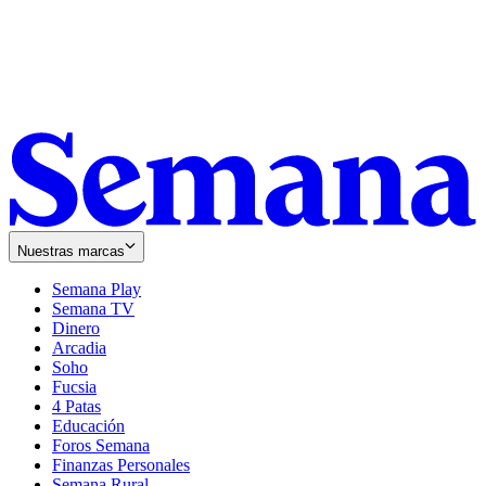
Nuestras marcas
Semana Play
Semana TV
Dinero
Arcadia
Soho
Opens
Fucsia
in
Opens
4 Patas
new
in
Educación
window
new
Foros Semana
window
Finanzas Personales
Semana Rural