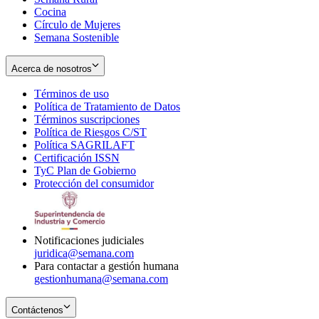
Cocina
Círculo de Mujeres
Semana Sostenible
Acerca de nosotros
Términos de uso
Opens
Política de Tratamiento de Datos
in
Opens
Términos suscripciones
new
Opens
in
Política de Riesgos C/ST
window
in
Opens
new
Política SAGRILAFT
Opens
new
in
window
Certificación ISSN
Opens
in
window
new
TyC Plan de Gobierno
in
new
Opens
window
Protección del consumidor
new
window
in
Opens
window
new
in
window
new
window
Notificaciones judiciales
juridica@semana.com
Para contactar a gestión humana
gestionhumana@semana.com
Contáctenos