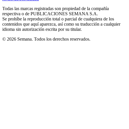
new
new
new
new
new
in
window
window
window
window
window
Todas las marcas registradas son propiedad de la compañía
new
respectiva o de PUBLICACIONES SEMANA S.A.
window
Se prohíbe la reproducción total o parcial de cualquiera de los
contenidos que aquí aparezca, así como su traducción a cualquier
idioma sin autorización escrita por su titular.
© 2026 Semana. Todos los derechos reservados.