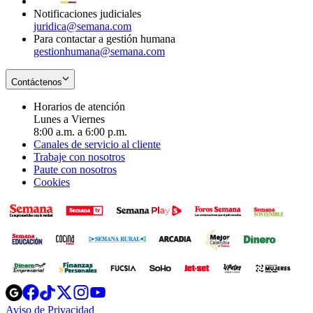
Notificaciones judiciales
juridica@semana.com
Para contactar a gestión humana
gestionhumana@semana.com
Contáctenos
Horarios de atención
Lunes a Viernes
8:00 a.m. a 6:00 p.m.
Canales de servicio al cliente
Trabaje con nosotros
Paute con nosotros
Cookies
Opens
Opens
Opens
Opens
Opens
in
in
in
in
in
Aviso de Privacidad
Opens