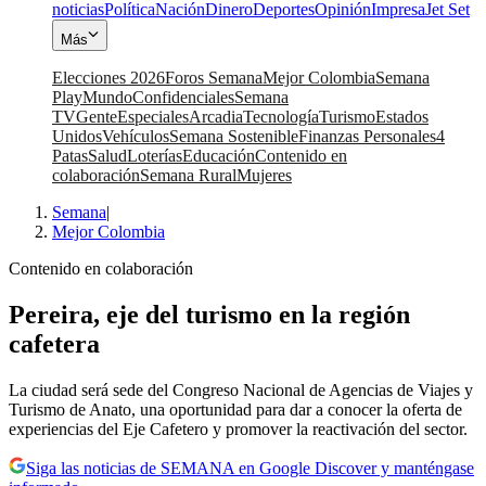
noticias
Política
Nación
Dinero
Deportes
Opinión
Impresa
Jet Set
Más
Elecciones 2026
Foros Semana
Mejor Colombia
Semana
Play
Mundo
Confidenciales
Semana
TV
Gente
Especiales
Arcadia
Tecnología
Turismo
Estados
Unidos
Vehículos
Semana Sostenible
Finanzas Personales
4
Patas
Salud
Loterías
Educación
Contenido en
colaboración
Semana Rural
Mujeres
Semana
|
Mejor Colombia
Contenido en colaboración
Pereira, eje del turismo en la región
cafetera
La ciudad será sede del Congreso Nacional de Agencias de Viajes y
Turismo de Anato, una oportunidad para dar a conocer la oferta de
experiencias del Eje Cafetero y promover la reactivación del sector.
Siga las noticias de SEMANA en Google Discover y manténgase