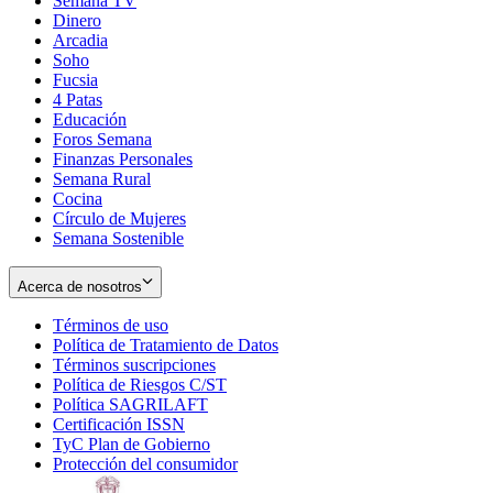
Semana TV
Dinero
Arcadia
Soho
Opens
Fucsia
in
Opens
4 Patas
new
in
Educación
window
new
Foros Semana
window
Finanzas Personales
Semana Rural
Cocina
Círculo de Mujeres
Semana Sostenible
Acerca de nosotros
Términos de uso
Opens
Política de Tratamiento de Datos
in
Opens
Términos suscripciones
new
Opens
in
Política de Riesgos C/ST
window
in
Opens
new
Política SAGRILAFT
Opens
new
in
window
Certificación ISSN
Opens
in
window
new
TyC Plan de Gobierno
in
new
Opens
window
Protección del consumidor
new
window
in
Opens
window
new
in