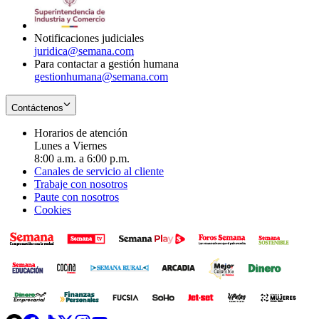
window
new
window
Notificaciones judiciales
juridica@semana.com
Para contactar a gestión humana
gestionhumana@semana.com
Contáctenos
Horarios de atención
Lunes a Viernes
8:00 a.m. a 6:00 p.m.
Canales de servicio al cliente
Trabaje con nosotros
Paute con nosotros
Cookies