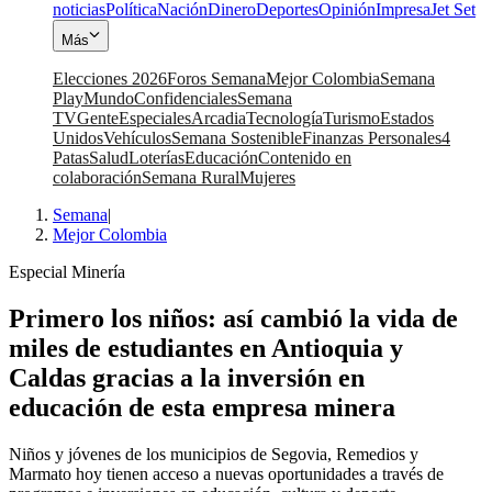
noticias
Política
Nación
Dinero
Deportes
Opinión
Impresa
Jet Set
Más
Elecciones 2026
Foros Semana
Mejor Colombia
Semana
Play
Mundo
Confidenciales
Semana
TV
Gente
Especiales
Arcadia
Tecnología
Turismo
Estados
Unidos
Vehículos
Semana Sostenible
Finanzas Personales
4
Patas
Salud
Loterías
Educación
Contenido en
colaboración
Semana Rural
Mujeres
Semana
|
Mejor Colombia
Especial Minería
Primero los niños: así cambió la vida de
miles de estudiantes en Antioquia y
Caldas gracias a la inversión en
educación de esta empresa minera
Niños y jóvenes de los municipios de Segovia, Remedios y
Marmato hoy tienen acceso a nuevas oportunidades a través de