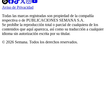
Opens
Opens
Opens
Opens
Opens
in
in
in
in
in
Aviso de Privacidad
Opens
new
new
new
new
new
in
window
window
window
window
window
Todas las marcas registradas son propiedad de la compañía
new
respectiva o de PUBLICACIONES SEMANA S.A.
window
Se prohíbe la reproducción total o parcial de cualquiera de los
contenidos que aquí aparezca, así como su traducción a cualquier
idioma sin autorización escrita por su titular.
© 2026 Semana. Todos los derechos reservados.