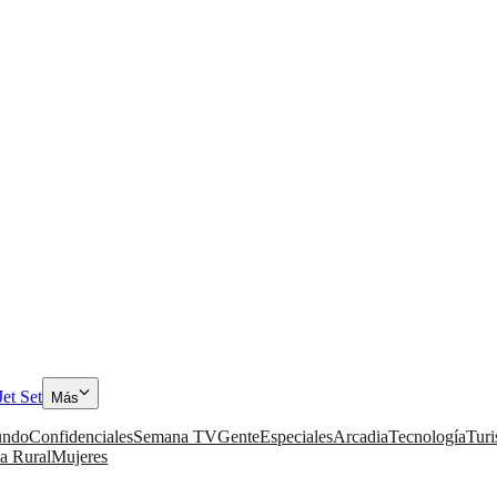
Jet Set
Más
ndo
Confidenciales
Semana TV
Gente
Especiales
Arcadia
Tecnología
Tur
a Rural
Mujeres