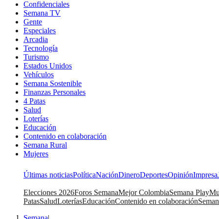
Confidenciales
Semana TV
Gente
Especiales
Arcadia
Tecnología
Turismo
Estados Unidos
Vehículos
Semana Sostenible
Finanzas Personales
4 Patas
Salud
Loterías
Educación
Contenido en colaboración
Semana Rural
Mujeres
Últimas noticias
Política
Nación
Dinero
Deportes
Opinión
Impresa
Elecciones 2026
Foros Semana
Mejor Colombia
Semana Play
Mu
Patas
Salud
Loterías
Educación
Contenido en colaboración
Seman
Semana
|