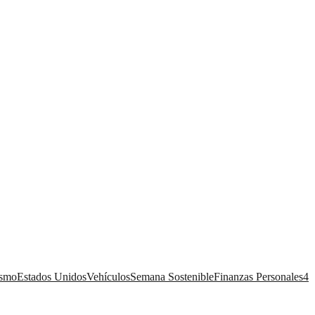
ismo
Estados Unidos
Vehículos
Semana Sostenible
Finanzas Personales
4