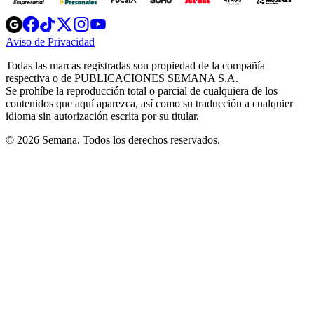
Opens
Opens
Opens
Opens
Opens
in
in
in
in
in
Aviso de Privacidad
Opens
new
new
new
new
new
in
window
window
window
window
window
Todas las marcas registradas son propiedad de la compañía
new
respectiva o de PUBLICACIONES SEMANA S.A.
window
Se prohíbe la reproducción total o parcial de cualquiera de los
contenidos que aquí aparezca, así como su traducción a cualquier
idioma sin autorización escrita por su titular.
© 2026 Semana. Todos los derechos reservados.