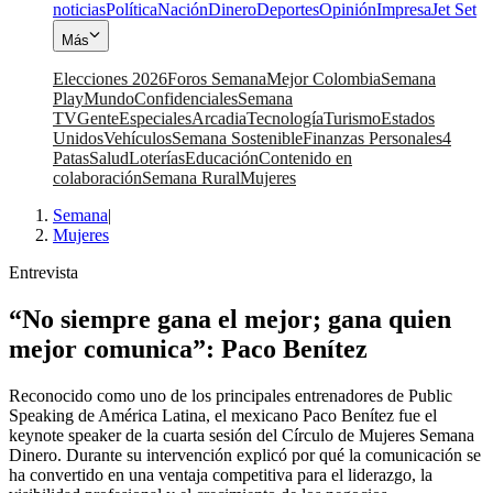
noticias
Política
Nación
Dinero
Deportes
Opinión
Impresa
Jet Set
Más
Elecciones 2026
Foros Semana
Mejor Colombia
Semana
Play
Mundo
Confidenciales
Semana
TV
Gente
Especiales
Arcadia
Tecnología
Turismo
Estados
Unidos
Vehículos
Semana Sostenible
Finanzas Personales
4
Patas
Salud
Loterías
Educación
Contenido en
colaboración
Semana Rural
Mujeres
Semana
|
Mujeres
Entrevista
“No siempre gana el mejor; gana quien
mejor comunica”: Paco Benítez
Reconocido como uno de los principales entrenadores de Public
Speaking de América Latina, el mexicano Paco Benítez fue el
keynote speaker de la cuarta sesión del Círculo de Mujeres Semana
Dinero. Durante su intervención explicó por qué la comunicación se
ha convertido en una ventaja competitiva para el liderazgo, la