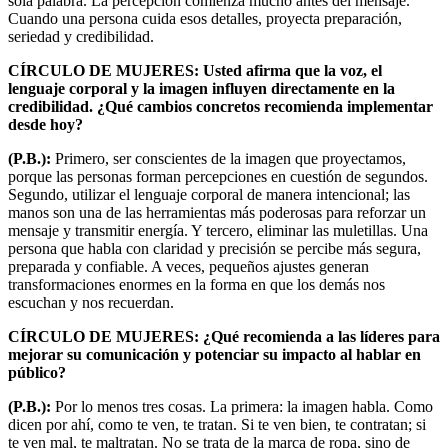
sola palabra. La percepción comienza mucho antes del mensaje.
Cuando una persona cuida esos detalles, proyecta preparación,
seriedad y credibilidad.
CÍRCULO DE MUJERES: Usted afirma que la voz, el
lenguaje corporal y la imagen influyen directamente en la
credibilidad. ¿Qué cambios concretos recomienda implementar
desde hoy?
(P.B.):
Primero, ser conscientes de la imagen que proyectamos,
porque las personas forman percepciones en cuestión de segundos.
Segundo, utilizar el lenguaje corporal de manera intencional; las
manos son una de las herramientas más poderosas para reforzar un
mensaje y transmitir energía. Y tercero, eliminar las muletillas. Una
persona que habla con claridad y precisión se percibe más segura,
preparada y confiable. A veces, pequeños ajustes generan
transformaciones enormes en la forma en que los demás nos
escuchan y nos recuerdan.
CÍRCULO DE MUJERES: ¿Qué recomienda a las líderes para
mejorar su comunicación y potenciar su impacto al hablar en
público?
(P.B.):
Por lo menos tres cosas. La primera: la imagen habla. Como
dicen por ahí, como te ven, te tratan. Si te ven bien, te contratan; si
te ven mal, te maltratan. No se trata de la marca de ropa, sino de