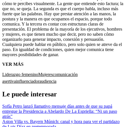
cómo te percibes visualmente. La gente que entiende esto factura; la
que no, se queja. La segunda es que el cuerpo habla, incluso más
fuerte que las palabras. Hay que prestar atención a las manos, la
postura y la manera en que ocupamos el espacio, porque todo
comunica. Y la tercera es contar con estructuras claras de
presentación. El problema de la mayoría de los ejecutivos, hombres
y mujeres, es que tienen mucho que decir, pero no saben cómo
organizarlo para generar impacto, conexión y persuasión.
Cualquiera puede hablar en público, pero solo quien se atreve da el
paso. En igualdad de condiciones, quien mejor comunica tiene
mayores posibilidades de ganar.
VER MÁS
Liderazgo femenino
Mujeres
comunicación
asertiva
influenciador
audiencia
Le puede interesar
Sofía Petro lanzó llamativo mensaje días antes de que su papá
entregue la Presidencia a Abelardo De La Espriella: “Ni un paso
atrás”
Aston Villa vs. Bayern Múnich: canal y hora para ver el partidazo
de Luis Díaz en pretemporada