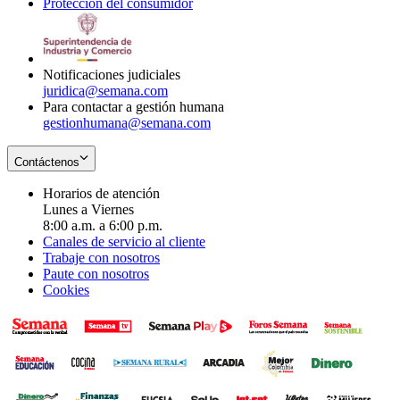
Protección del consumidor
new
window
in
Opens
window
new
in
window
new
window
Notificaciones judiciales
juridica@semana.com
Para contactar a gestión humana
gestionhumana@semana.com
Contáctenos
Horarios de atención
Lunes a Viernes
8:00 a.m. a 6:00 p.m.
Canales de servicio al cliente
Trabaje con nosotros
Paute con nosotros
Cookies