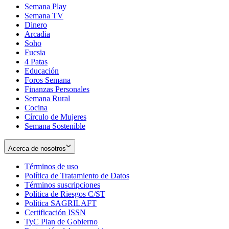
Semana Play
Semana TV
Dinero
Arcadia
Soho
Opens
Fucsia
in
Opens
4 Patas
new
in
Educación
window
new
Foros Semana
window
Finanzas Personales
Semana Rural
Cocina
Círculo de Mujeres
Semana Sostenible
Acerca de nosotros
Términos de uso
Opens
Política de Tratamiento de Datos
in
Opens
Términos suscripciones
new
Opens
in
Política de Riesgos C/ST
window
in
Opens
new
Política SAGRILAFT
Opens
new
in
window
Certificación ISSN
Opens
in
window
new
TyC Plan de Gobierno
in
new
Opens
window