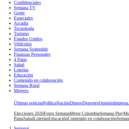
Confidenciales
Semana TV
Gente
Especiales
Arcadia
Tecnología
Turismo
Estados Unidos
Vehículos
Semana Sostenible
Finanzas Personales
4 Patas
Salud
Loterías
Educación
Contenido en colaboración
Semana Rural
Mujeres
Últimas noticias
Política
Nación
Dinero
Deportes
Opinión
Impresa
Elecciones 2026
Foros Semana
Mejor Colombia
Semana Play
Mu
Patas
Salud
Loterías
Educación
Contenido en colaboración
Seman
Semana
|