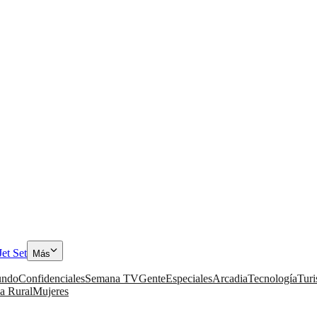
Jet Set
Más
ndo
Confidenciales
Semana TV
Gente
Especiales
Arcadia
Tecnología
Tur
a Rural
Mujeres