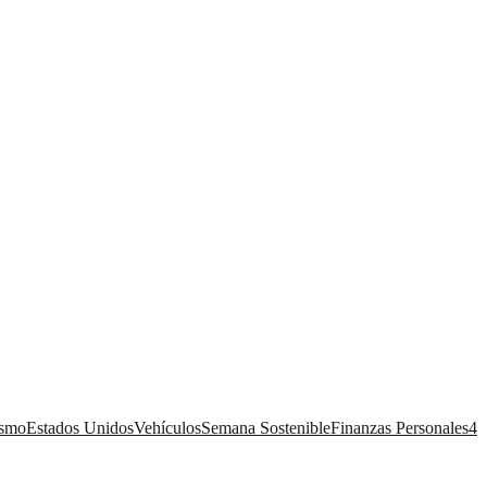
ismo
Estados Unidos
Vehículos
Semana Sostenible
Finanzas Personales
4