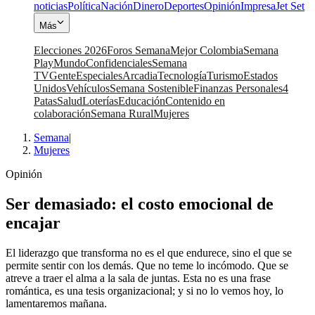
noticias
Política
Nación
Dinero
Deportes
Opinión
Impresa
Jet Set
Más
Elecciones 2026
Foros Semana
Mejor Colombia
Semana
Play
Mundo
Confidenciales
Semana
TV
Gente
Especiales
Arcadia
Tecnología
Turismo
Estados
Unidos
Vehículos
Semana Sostenible
Finanzas Personales
4
Patas
Salud
Loterías
Educación
Contenido en
colaboración
Semana Rural
Mujeres
Semana
|
Mujeres
Opinión
Ser demasiado: el costo emocional de
encajar
El liderazgo que transforma no es el que endurece, sino el que se
permite sentir con los demás. Que no teme lo incómodo. Que se
atreve a traer el alma a la sala de juntas. Esta no es una frase
romántica, es una tesis organizacional; y si no lo vemos hoy, lo
lamentaremos mañana.