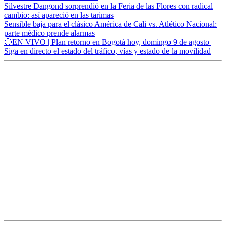
Silvestre Dangond sorprendió en la Feria de las Flores con radical
cambio: así apareció en las tarimas
Sensible baja para el clásico América de Cali vs. Atlético Nacional:
parte médico prende alarmas
🔴EN VIVO | Plan retorno en Bogotá hoy, domingo 9 de agosto |
Siga en directo el estado del tráfico, vías y estado de la movilidad