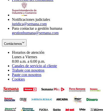
window
new
in
window
new
window
Notificaciones judiciales
juridica@semana.com
Para contactar a gestión humana
gestionhumana@semana.com
Contáctenos
Horarios de atención
Lunes a Viernes
8:00 a.m. a 6:00 p.m.
Canales de servicio al cliente
Trabaje con nosotros
Paute con nosotros
Cookies