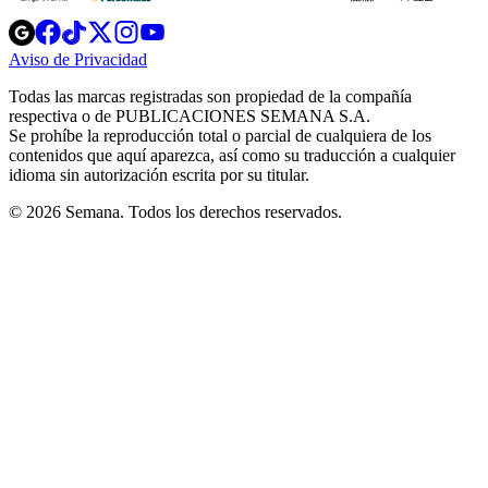
Opens
Opens
Opens
Opens
Opens
in
in
in
in
in
Aviso de Privacidad
Opens
new
new
new
new
new
in
window
window
window
window
window
Todas las marcas registradas son propiedad de la compañía
new
respectiva o de PUBLICACIONES SEMANA S.A.
window
Se prohíbe la reproducción total o parcial de cualquiera de los
contenidos que aquí aparezca, así como su traducción a cualquier
idioma sin autorización escrita por su titular.
© 2026 Semana. Todos los derechos reservados.