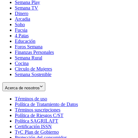
Semana Play
Semana TV
Dinero
Arcadia
Soho
Opens
Fucsia
in
Opens
4 Patas
new
in
Educación
window
new
Foros Semana
window
Finanzas Personales
Semana Rural
Cocina
Círculo de Mujeres
Semana Sostenible
Acerca de nosotros
Términos de uso
Opens
Política de Tratamiento de Datos
in
Opens
Términos suscripciones
new
Opens
in
Política de Riesgos C/ST
window
in
Opens
new
Política SAGRILAFT
Opens
new
in
window
Certificación ISSN
Opens
in
window
new
TyC Plan de Gobierno
in
new
Opens
window
Protección del consumidor
new
window
in
Opens