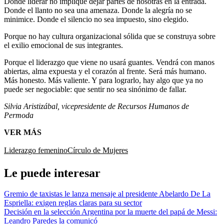
Donde liderar no implique dejar partes de nosotras en la entrada.
Donde el llanto no sea una amenaza. Donde la alegría no se
minimice. Donde el silencio no sea impuesto, sino elegido.
Porque no hay cultura organizacional sólida que se construya sobre
el exilio emocional de sus integrantes.
Porque el liderazgo que viene no usará guantes. Vendrá con manos
abiertas, alma expuesta y el corazón al frente. Será más humano.
Más honesto. Más valiente. Y para lograrlo, hay algo que ya no
puede ser negociable: que sentir no sea sinónimo de fallar.
Silvia Aristizábal, vicepresidente de Recursos Humanos de
Permoda
VER MÁS
Liderazgo femenino
Círculo de Mujeres
Le puede interesar
Gremio de taxistas le lanza mensaje al presidente Abelardo De La
Espriella: exigen reglas claras para su sector
Decisión en la selección Argentina por la muerte del papá de Messi:
Leandro Paredes la comunicó