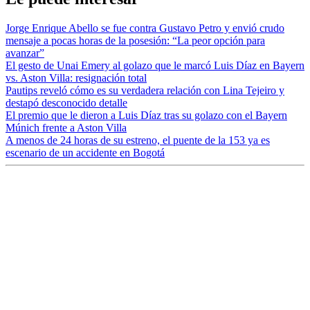
Jorge Enrique Abello se fue contra Gustavo Petro y envió crudo
mensaje a pocas horas de la posesión: “La peor opción para
avanzar”
El gesto de Unai Emery al golazo que le marcó Luis Díaz en Bayern
vs. Aston Villa: resignación total
Pautips reveló cómo es su verdadera relación con Lina Tejeiro y
destapó desconocido detalle
El premio que le dieron a Luis Díaz tras su golazo con el Bayern
Múnich frente a Aston Villa
A menos de 24 horas de su estreno, el puente de la 153 ya es
escenario de un accidente en Bogotá