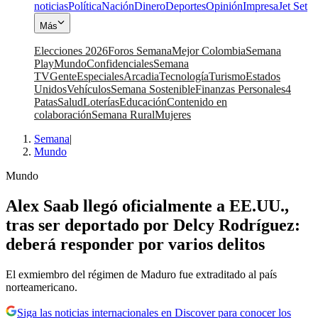
noticias
Política
Nación
Dinero
Deportes
Opinión
Impresa
Jet Set
Más
Elecciones 2026
Foros Semana
Mejor Colombia
Semana
Play
Mundo
Confidenciales
Semana
TV
Gente
Especiales
Arcadia
Tecnología
Turismo
Estados
Unidos
Vehículos
Semana Sostenible
Finanzas Personales
4
Patas
Salud
Loterías
Educación
Contenido en
colaboración
Semana Rural
Mujeres
Semana
|
Mundo
Mundo
Alex Saab llegó oficialmente a EE.UU.,
tras ser deportado por Delcy Rodríguez:
deberá responder por varios delitos
El exmiembro del régimen de Maduro fue extraditado al país
norteamericano.
Siga las noticias internacionales en Discover para conocer los