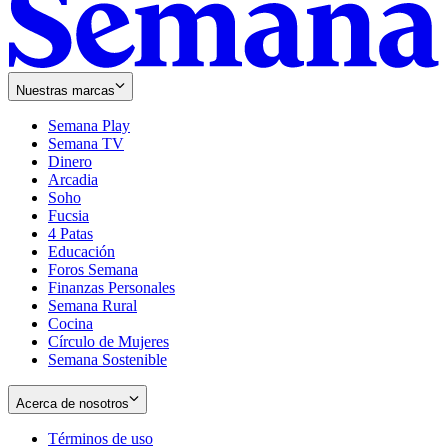
Nuestras marcas
Semana Play
Semana TV
Dinero
Arcadia
Soho
Opens
Fucsia
in
Opens
4 Patas
new
in
Educación
window
new
Foros Semana
window
Finanzas Personales
Semana Rural
Cocina
Círculo de Mujeres
Semana Sostenible
Acerca de nosotros
Términos de uso
Opens