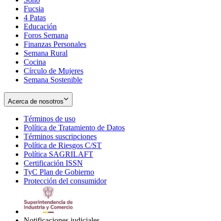
Fucsia
in
Opens
4 Patas
new
in
Educación
window
new
Foros Semana
window
Finanzas Personales
Semana Rural
Cocina
Círculo de Mujeres
Semana Sostenible
Acerca de nosotros
Términos de uso
Opens
Política de Tratamiento de Datos
in
Opens
Términos suscripciones
new
Opens
in
Política de Riesgos C/ST
window
in
Opens
new
Política SAGRILAFT
Opens
new
in
window
Certificación ISSN
Opens
in
window
new
TyC Plan de Gobierno
in
new
Opens
window
Protección del consumidor
new
window
in
Opens
window
new
in
window
new
window
Notificaciones judiciales