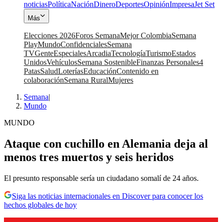
noticias
Política
Nación
Dinero
Deportes
Opinión
Impresa
Jet Set
Más
Elecciones 2026
Foros Semana
Mejor Colombia
Semana
Play
Mundo
Confidenciales
Semana
TV
Gente
Especiales
Arcadia
Tecnología
Turismo
Estados
Unidos
Vehículos
Semana Sostenible
Finanzas Personales
4
Patas
Salud
Loterías
Educación
Contenido en
colaboración
Semana Rural
Mujeres
Semana
|
Mundo
MUNDO
Ataque con cuchillo en Alemania deja al
menos tres muertos y seis heridos
El presunto responsable sería un ciudadano somalí de 24 años.
Siga las noticias internacionales en Discover para conocer los
hechos globales de hoy