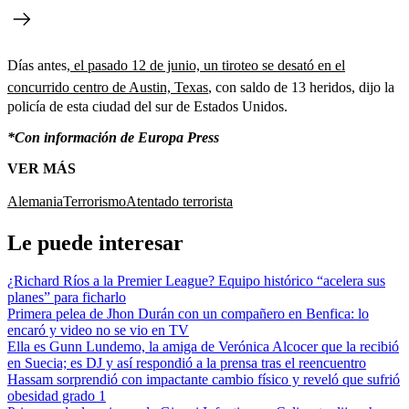
Días antes,
el pasado 12 de junio, un tiroteo se desató en el
concurrido centro de Austin, Texas
, con saldo de 13 heridos, dijo la
policía de esta ciudad del sur de Estados Unidos.
*Con información de Europa Press
VER MÁS
Alemania
Terrorismo
Atentado terrorista
Le puede interesar
¿Richard Ríos a la Premier League? Equipo histórico “acelera sus
planes” para ficharlo
Primera pelea de Jhon Durán con un compañero en Benfica: lo
encaró y video no se vio en TV
Ella es Gunn Lundemo, la amiga de Verónica Alcocer que la recibió
en Suecia; es DJ y así respondió a la prensa tras el reencuentro
Hassam sorprendió con impactante cambio físico y reveló que sufrió
obesidad grado 1