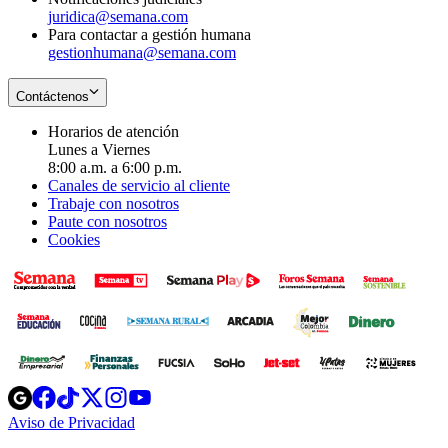
juridica@semana.com
Para contactar a gestión humana
gestionhumana@semana.com
Contáctenos
Horarios de atención
Lunes a Viernes
8:00 a.m. a 6:00 p.m.
Canales de servicio al cliente
Trabaje con nosotros
Paute con nosotros
Cookies
Opens
Opens
Opens
Opens
Opens
in
in
in
in
in
Aviso de Privacidad
Opens
new
new
new
new
new
in
window
window
window
window
window