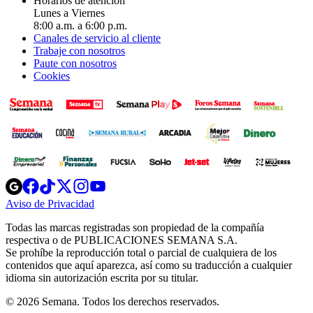
Horarios de atención
Lunes a Viernes
8:00 a.m. a 6:00 p.m.
Canales de servicio al cliente
Trabaje con nosotros
Paute con nosotros
Cookies
Opens
Opens
Opens
Opens
Opens
in
in
in
in
in
Aviso de Privacidad
Opens
new
new
new
new
new
in
window
window
window
window
window
Todas las marcas registradas son propiedad de la compañía
new
respectiva o de PUBLICACIONES SEMANA S.A.
window
Se prohíbe la reproducción total o parcial de cualquiera de los
contenidos que aquí aparezca, así como su traducción a cualquier
idioma sin autorización escrita por su titular.
© 2026 Semana. Todos los derechos reservados.