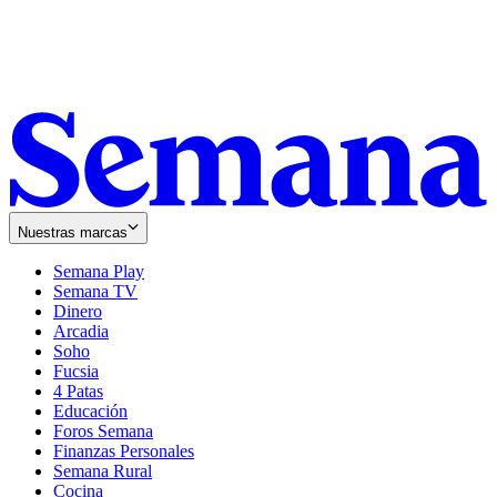
Nuestras marcas
Semana Play
Semana TV
Dinero
Arcadia
Soho
Opens
Fucsia
in
Opens
4 Patas
new
in
Educación
window
new
Foros Semana
window
Finanzas Personales
Semana Rural
Cocina