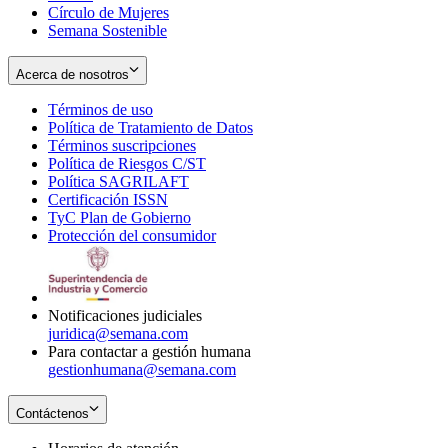
Círculo de Mujeres
Semana Sostenible
Acerca de nosotros
Términos de uso
Opens
Política de Tratamiento de Datos
in
Opens
Términos suscripciones
new
Opens
in
Política de Riesgos C/ST
window
in
Opens
new
Política SAGRILAFT
Opens
new
in
window
Certificación ISSN
Opens
in
window
new
TyC Plan de Gobierno
in
new
Opens
window
Protección del consumidor
new
window
in
Opens
window
new
in
window
new
window
Notificaciones judiciales
juridica@semana.com
Para contactar a gestión humana
gestionhumana@semana.com
Contáctenos