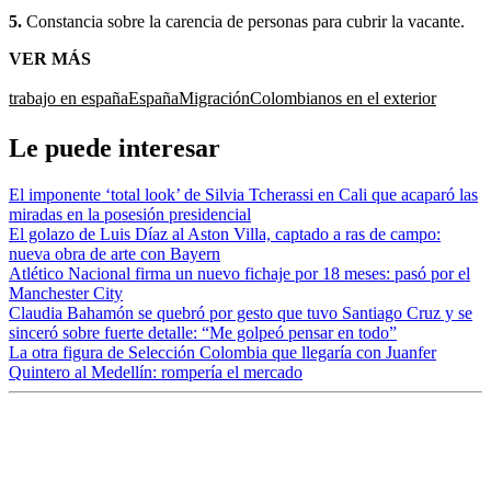
5.
Constancia sobre la carencia de personas para cubrir la vacante.
VER MÁS
trabajo en españa
España
Migración
Colombianos en el exterior
Le puede interesar
El imponente ‘total look’ de Silvia Tcherassi en Cali que acaparó las
miradas en la posesión presidencial
El golazo de Luis Díaz al Aston Villa, captado a ras de campo:
nueva obra de arte con Bayern
Atlético Nacional firma un nuevo fichaje por 18 meses: pasó por el
Manchester City
Claudia Bahamón se quebró por gesto que tuvo Santiago Cruz y se
sinceró sobre fuerte detalle: “Me golpeó pensar en todo”
La otra figura de Selección Colombia que llegaría con Juanfer
Quintero al Medellín: rompería el mercado