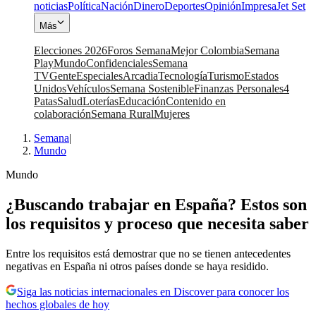
noticias
Política
Nación
Dinero
Deportes
Opinión
Impresa
Jet Set
Más
Elecciones 2026
Foros Semana
Mejor Colombia
Semana
Play
Mundo
Confidenciales
Semana
TV
Gente
Especiales
Arcadia
Tecnología
Turismo
Estados
Unidos
Vehículos
Semana Sostenible
Finanzas Personales
4
Patas
Salud
Loterías
Educación
Contenido en
colaboración
Semana Rural
Mujeres
Semana
|
Mundo
Mundo
¿Buscando trabajar en España? Estos son
los requisitos y proceso que necesita saber
Entre los requisitos está demostrar que no se tienen antecedentes
negativas en España ni otros países donde se haya residido.
Siga las noticias internacionales en Discover para conocer los
hechos globales de hoy