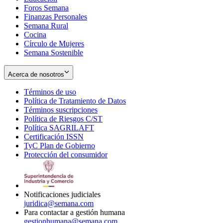
Foros Semana
window
Finanzas Personales
Semana Rural
Cocina
Círculo de Mujeres
Semana Sostenible
Acerca de nosotros
Términos de uso
Opens
Política de Tratamiento de Datos
in
Opens
Términos suscripciones
new
Opens
in
Política de Riesgos C/ST
window
in
Opens
new
Política SAGRILAFT
Opens
new
in
window
Certificación ISSN
Opens
in
window
new
TyC Plan de Gobierno
in
new
Opens
window
Protección del consumidor
new
window
in
Opens
window
new
in
window
new
window
Notificaciones judiciales
juridica@semana.com
Para contactar a gestión humana
gestionhumana@semana.com