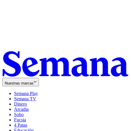
Nuestras marcas
Semana Play
Semana TV
Dinero
Arcadia
Soho
Opens
Fucsia
in
Opens
4 Patas
new
in
Educación
window
new