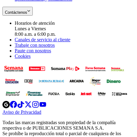
Contáctenos
Horarios de atención
Lunes a Viernes
8:00 a.m. a 6:00 p.m.
Canales de servicio al cliente
Trabaje con nosotros
Paute con nosotros
Cookies
Opens
Opens
Opens
Opens
Opens
in
in
in
in
in
Aviso de Privacidad
Opens
new
new
new
new
new
in
window
window
window
window
window
Todas las marcas registradas son propiedad de la compañía
new
respectiva o de PUBLICACIONES SEMANA S.A.
window
Se prohíbe la reproducción total o parcial de cualquiera de los