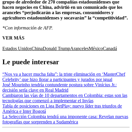
grupo de alrededor de 270 compañías estadounidenses que
hacen negocios en China, advirtió en un comunicado que los
aranceles “perjudicarán a las empresas, consumidores y
agricultores estadounidenses y socavarán” la “competitividad”.
*Con información de AFP.
VER MÁS
Estados Unidos
China
Donald Trump
Aranceles
México
Canadá
Le puede interesar
“Nos va a hacer mucha falta”: la triste eliminación en ‘MasterChef
Celebrity’ que hizo llorar a participantes y jurados por igual
José Mourinho tendría contundente postura sobre Vinícius Jr.:
decisión sería clave en Real Madrid
Cambiaron las vías de 10 departamentos en Colombia: estas son las
tecnologías que comenzó a implementar el Invías
Tabla de posiciones en Liga BetPlay: nuevo líder tras triunfos de
América e Inter Bogotá
La Selección Colombia tendrá una imponente casa: Revelan nuevas
fotografías que sorprenden a Sudamérica