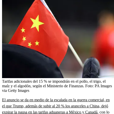
Tarifas adicionales del 15 % se impondrán en el pollo, el trigo, el
maíz y el algodón, según el Ministerio de Finanzas.
Foto:
PA Images
via Getty Images
El anuncio se da en medio de la escalada en la guerra comercial, en
el que Trump, además de subir al 20 % los aranceles a China, dejó
expirar la pausa en las tarifas aduaneras a México y Canadá
, con lo