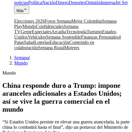
noticias
Política
Nación
Dinero
Deportes
Opinión
Impresa
Jet Set
Más
Elecciones 2026
Foros Semana
Mejor Colombia
Semana
Play
Mundo
Confidenciales
Semana
TV
Gente
Especiales
Arcadia
Tecnología
Turismo
Estados
Unidos
Vehículos
Semana Sostenible
Finanzas Personales
4
Patas
Salud
Loterías
Educación
Contenido en
colaboración
Semana Rural
Mujeres
Semana
|
Mundo
Mundo
China responde duro a Trump: impone
aranceles adicionales a Estados Unidos;
así se vive la guerra comercial en el
mundo
“Si Estados Unidos persiste en elevar una guerra arancelaria, la parte
china lo combatirá hasta el final”, dijo un portavoz del Ministerio de