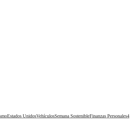
ismo
Estados Unidos
Vehículos
Semana Sostenible
Finanzas Personales
4