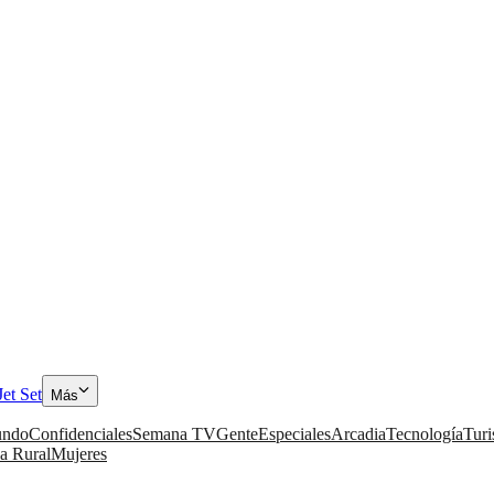
Jet Set
Más
ndo
Confidenciales
Semana TV
Gente
Especiales
Arcadia
Tecnología
Tur
a Rural
Mujeres