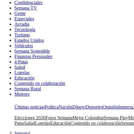
Confidenciales
Semana TV
Gente
Especiales
Arcadia
Tecnología
Turismo
Estados Unidos
Vehículos
Semana Sostenible
Finanzas Personales
4 Patas
Salud
Loterías
Educación
Contenido en colaboración
Semana Rural
Mujeres
Últimas noticias
Política
Nación
Dinero
Deportes
Opinión
Impresa
Elecciones 2026
Foros Semana
Mejor Colombia
Semana Play
Mu
Patas
Salud
Loterías
Educación
Contenido en colaboración
Seman
Semana
|