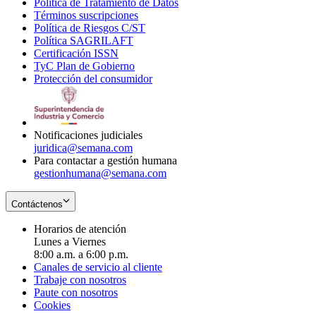
Política de Tratamiento de Datos
in
Opens
Términos suscripciones
new
Opens
in
Política de Riesgos C/ST
window
in
Opens
new
Política SAGRILAFT
Opens
new
in
window
Certificación ISSN
Opens
in
window
new
TyC Plan de Gobierno
in
new
Opens
window
Protección del consumidor
new
window
in
Opens
window
new
in
window
new
window
Notificaciones judiciales
juridica@semana.com
Para contactar a gestión humana
gestionhumana@semana.com
Contáctenos
Horarios de atención
Lunes a Viernes
8:00 a.m. a 6:00 p.m.
Canales de servicio al cliente
Trabaje con nosotros
Paute con nosotros
Cookies