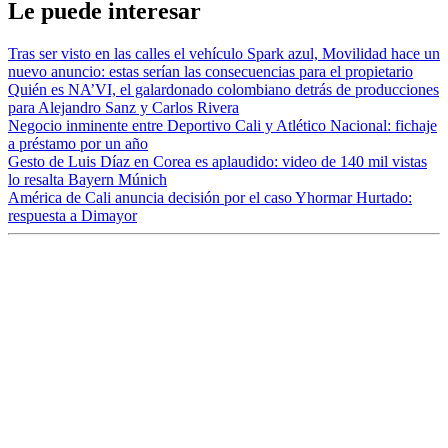
Le puede interesar
Tras ser visto en las calles el vehículo Spark azul, Movilidad hace un
nuevo anuncio: estas serían las consecuencias para el propietario
Quién es NA’VI, el galardonado colombiano detrás de producciones
para Alejandro Sanz y Carlos Rivera
Negocio inminente entre Deportivo Cali y Atlético Nacional: fichaje
a préstamo por un año
Gesto de Luis Díaz en Corea es aplaudido: video de 140 mil vistas
lo resalta Bayern Múnich
América de Cali anuncia decisión por el caso Yhormar Hurtado:
respuesta a Dimayor