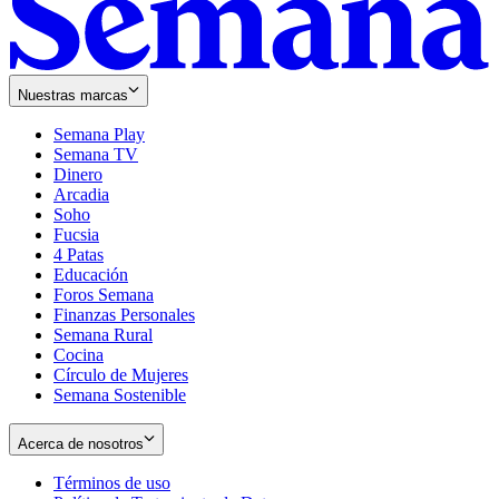
Nuestras marcas
Semana Play
Semana TV
Dinero
Arcadia
Soho
Opens
Fucsia
in
Opens
4 Patas
new
in
Educación
window
new
Foros Semana
window
Finanzas Personales
Semana Rural
Cocina
Círculo de Mujeres
Semana Sostenible
Acerca de nosotros
Términos de uso
Opens