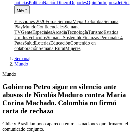
noticias
Política
Nación
Dinero
Deportes
Opinión
Impresa
Jet Set
Más
Elecciones 2026
Foros Semana
Mejor Colombia
Semana
Play
Mundo
Confidenciales
Semana
TV
Gente
Especiales
Arcadia
Tecnología
Turismo
Estados
Unidos
Vehículos
Semana Sostenible
Finanzas Personales
4
Patas
Salud
Loterías
Educación
Contenido en
colaboración
Semana Rural
Mujeres
Semana
|
Mundo
Mundo
Gobierno Petro sigue en silencio ante
abusos de Nicolás Maduro contra María
Corina Machado. Colombia no firmó
carta de rechazo
Chile y Brasil tampoco aparecen entre las naciones que firmaron el
comunicado conjunto.