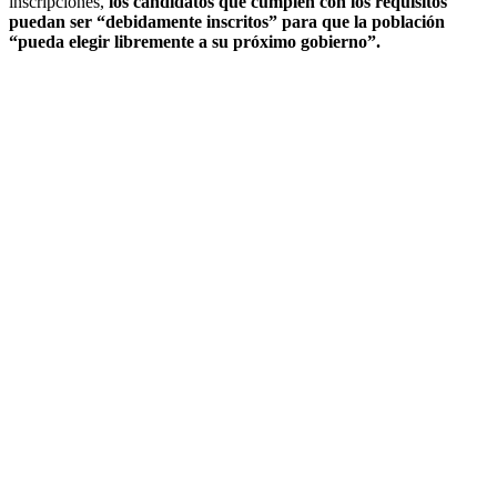
inscripciones,
los candidatos que cumplen con los requisitos
puedan ser “debidamente inscritos” para que la población
“pueda elegir libremente a su próximo gobierno”.