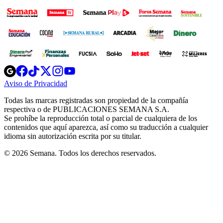
Opens
Opens
Opens
Opens
Opens
in
in
in
in
in
Aviso de Privacidad
Opens
new
new
new
new
new
in
window
window
window
window
window
Todas las marcas registradas son propiedad de la compañía
new
respectiva o de PUBLICACIONES SEMANA S.A.
window
Se prohíbe la reproducción total o parcial de cualquiera de los
contenidos que aquí aparezca, así como su traducción a cualquier
idioma sin autorización escrita por su titular.
© 2026 Semana. Todos los derechos reservados.