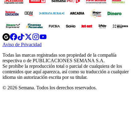
Opens
Opens
Opens
Opens
Opens
in
in
in
in
in
Aviso de Privacidad
Opens
new
new
new
new
new
in
window
window
window
window
window
Todas las marcas registradas son propiedad de la compañía
new
respectiva o de PUBLICACIONES SEMANA S.A.
window
Se prohíbe la reproducción total o parcial de cualquiera de los
contenidos que aquí aparezca, así como su traducción a cualquier
idioma sin autorización escrita por su titular.
© 2026 Semana. Todos los derechos reservados.