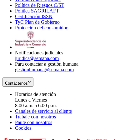
Política de Riesgos C/ST
window
in
Opens
new
Política SAGRILAFT
Opens
new
in
window
Certificación ISSN
Opens
in
window
new
TyC Plan de Gobierno
in
new
Opens
window
Protección del consumidor
new
window
in
Opens
window
new
in
window
new
window
Notificaciones judiciales
juridica@semana.com
Para contactar a gestión humana
gestionhumana@semana.com
Contáctenos
Horarios de atención
Lunes a Viernes
8:00 a.m. a 6:00 p.m.
Canales de servicio al cliente
Trabaje con nosotros
Paute con nosotros
Cookies