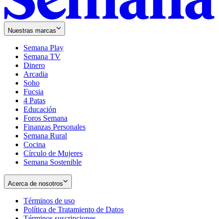
Nuestras marcas
Semana Play
Semana TV
Dinero
Arcadia
Soho
Opens
Fucsia
in
Opens
4 Patas
new
in
Educación
window
new
Foros Semana
window
Finanzas Personales
Semana Rural
Cocina
Círculo de Mujeres
Semana Sostenible
Acerca de nosotros
Términos de uso
Opens
Política de Tratamiento de Datos
in
Opens
Términos suscripciones
new
Opens
in