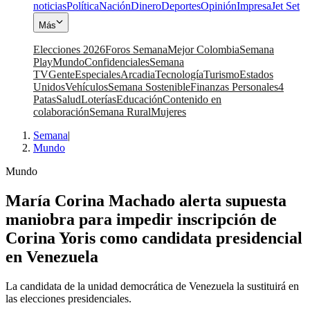
noticias
Política
Nación
Dinero
Deportes
Opinión
Impresa
Jet Set
Más
Elecciones 2026
Foros Semana
Mejor Colombia
Semana
Play
Mundo
Confidenciales
Semana
TV
Gente
Especiales
Arcadia
Tecnología
Turismo
Estados
Unidos
Vehículos
Semana Sostenible
Finanzas Personales
4
Patas
Salud
Loterías
Educación
Contenido en
colaboración
Semana Rural
Mujeres
Semana
|
Mundo
Mundo
María Corina Machado alerta supuesta
maniobra para impedir inscripción de
Corina Yoris como candidata presidencial
en Venezuela
La candidata de la unidad democrática de Venezuela la sustituirá en
las elecciones presidenciales.