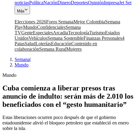
noticias
Política
Nación
Dinero
Deportes
Opinión
Impresa
Jet Set
Más
Elecciones 2026
Foros Semana
Mejor Colombia
Semana
Play
Mundo
Confidenciales
Semana
TV
Gente
Especiales
Arcadia
Tecnología
Turismo
Estados
Unidos
Vehículos
Semana Sostenible
Finanzas Personales
4
Patas
Salud
Loterías
Educación
Contenido en
colaboración
Semana Rural
Mujeres
Semana
|
Mundo
Mundo
Cuba comienza a liberar presos tras
anuncio de indulto: serán más de 2.010 los
beneficiados con el “gesto humanitario”
Estas liberaciones ocurren poco después de que el gobierno
estadounidense alivió el bloqueo petrolero que estableció en enero
sobre la isla.