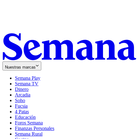
Nuestras marcas
Semana Play
Semana TV
Dinero
Arcadia
Soho
Opens
Fucsia
in
Opens
4 Patas
new
in
Educación
window
new
Foros Semana
window
Finanzas Personales
Semana Rural