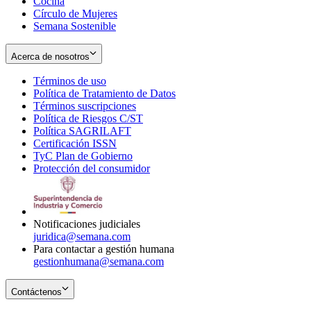
Cocina
Círculo de Mujeres
Semana Sostenible
Acerca de nosotros
Términos de uso
Opens
Política de Tratamiento de Datos
in
Opens
Términos suscripciones
new
Opens
in
Política de Riesgos C/ST
window
in
Opens
new
Política SAGRILAFT
Opens
new
in
window
Certificación ISSN
Opens
in
window
new
TyC Plan de Gobierno
in
new
Opens
window
Protección del consumidor
new
window
in
Opens
window
new
in
window
new
window
Notificaciones judiciales
juridica@semana.com
Para contactar a gestión humana
gestionhumana@semana.com
Contáctenos