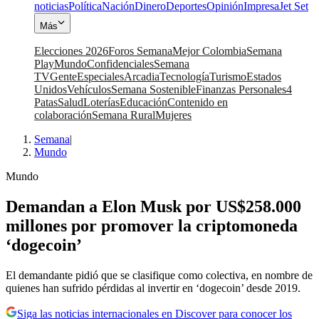
noticias
Política
Nación
Dinero
Deportes
Opinión
Impresa
Jet Set
Más
Elecciones 2026
Foros Semana
Mejor Colombia
Semana
Play
Mundo
Confidenciales
Semana
TV
Gente
Especiales
Arcadia
Tecnología
Turismo
Estados
Unidos
Vehículos
Semana Sostenible
Finanzas Personales
4
Patas
Salud
Loterías
Educación
Contenido en
colaboración
Semana Rural
Mujeres
Semana
|
Mundo
Mundo
Demandan a Elon Musk por US$258.000
millones por promover la criptomoneda
‘dogecoin’
El demandante pidió que se clasifique como colectiva, en nombre de
quienes han sufrido pérdidas al invertir en ‘dogecoin’ desde 2019.
Siga las noticias internacionales en Discover para conocer los