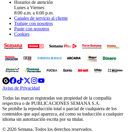
Horarios de atención
Lunes a Viernes
8:00 a.m. a 6:00 p.m.
Canales de servicio al cliente
Trabaje con nosotros
Paute con nosotros
Cookies
Opens
Opens
Opens
Opens
Opens
in
in
in
in
in
Aviso de Privacidad
Opens
new
new
new
new
new
in
window
window
window
window
window
Todas las marcas registradas son propiedad de la compañía
new
respectiva o de PUBLICACIONES SEMANA S.A.
window
Se prohíbe la reproducción total o parcial de cualquiera de los
contenidos que aquí aparezca, así como su traducción a cualquier
idioma sin autorización escrita por su titular.
© 2026 Semana. Todos los derechos reservados.