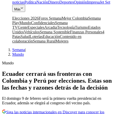
noticias
Política
Nación
Dinero
Deportes
Opinión
Impresa
Jet Set
Más
Elecciones 2026
Foros Semana
Mejor Colombia
Semana
Play
Mundo
Confidenciales
Semana
TV
Gente
Especiales
Arcadia
Tecnología
Turismo
Estados
Unidos
Vehículos
Semana Sostenible
Finanzas Personales
4
Patas
Salud
Loterías
Educación
Contenido en
colaboración
Semana Rural
Mujeres
Semana
|
Mundo
Mundo
Ecuador cerrará sus fronteras con
Colombia y Perú por elecciones. Estas son
las fechas y razones detrás de la decisión
El domingo 9 de febrero será la primera vuelta presidencial en
Ecuador, además se elegirá al congreso del vecino país.
Siga las noticias internacionales en Discover para conocer los