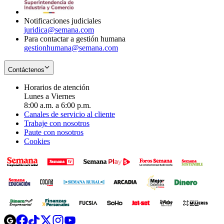
window
Notificaciones judiciales
juridica@semana.com
Para contactar a gestión humana
gestionhumana@semana.com
Contáctenos
Horarios de atención
Lunes a Viernes
8:00 a.m. a 6:00 p.m.
Canales de servicio al cliente
Trabaje con nosotros
Paute con nosotros
Cookies
Opens
Opens
Opens
Opens
Opens