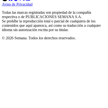
in
in
in
in
in
Aviso de Privacidad
Opens
new
new
new
new
new
in
window
window
window
window
window
Todas las marcas registradas son propiedad de la compañía
new
respectiva o de PUBLICACIONES SEMANA S.A.
window
Se prohíbe la reproducción total o parcial de cualquiera de los
contenidos que aquí aparezca, así como su traducción a cualquier
idioma sin autorización escrita por su titular.
© 2026 Semana. Todos los derechos reservados.