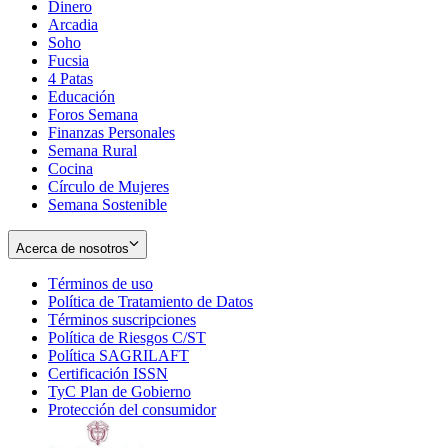
Dinero
Arcadia
Soho
Opens
Fucsia
in
Opens
4 Patas
new
in
Educación
window
new
Foros Semana
window
Finanzas Personales
Semana Rural
Cocina
Círculo de Mujeres
Semana Sostenible
Acerca de nosotros
Términos de uso
Opens
Política de Tratamiento de Datos
in
Opens
Términos suscripciones
new
Opens
in
Política de Riesgos C/ST
window
in
Opens
new
Política SAGRILAFT
Opens
new
in
window
Certificación ISSN
Opens
in
window
new
TyC Plan de Gobierno
in
new
Opens
window
Protección del consumidor
new
window
in
Opens
window
new
in
window
new