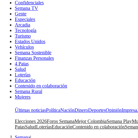
Confidenciales
Semana TV
Gente
Especiales
Arcadia
Tecnología
Turismo
Estados Unidos
Vehículos
Semana Sostenible
Finanzas Personales
4 Patas
Salud
Loterías
Educación
Contenido en colaboración
Semana Rural
Mujeres
Últimas noticias
Política
Nación
Dinero
Deportes
Opinión
Impresa
Elecciones 2026
Foros Semana
Mejor Colombia
Semana Play
Mu
Patas
Salud
Loterías
Educación
Contenido en colaboración
Seman
Semana
|