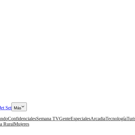
Jet Set
Más
ndo
Confidenciales
Semana TV
Gente
Especiales
Arcadia
Tecnología
Tur
a Rural
Mujeres