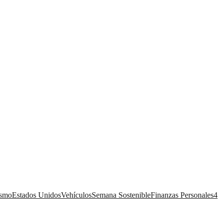
ismo
Estados Unidos
Vehículos
Semana Sostenible
Finanzas Personales
4