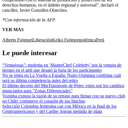
derechos humanos, en el ámbito regional y universal”, declaró el
canciller, Javier González-Olaechea.
*Con información de la AFP.
VER MÁS
Alberto Fujimori
Liberación
Keiko Fujimori
polémica
Perú
Le puede interesar
“Ventajosas”: molestia en ‘MasterChef Celebrity’ por la ventaja de
tiempo en el atril que desató la furia de los participantes
No se retira en La Vuelta a España: Nairo Quintana confirma cuál
será su última competencia antes del retiro
El último decreto del MinTransporte de Petro: estos son los cambios
anunciados para “Zonas Diferenciales”
Vozinha expuso la razón de su retraso para firmar con su nuevo club
en Chile: conmueve el corazón de sus hinchas
Selección Colombia femenina cae con México en la final de los
Centroamericanos y del Caribe: logran medalla de plata