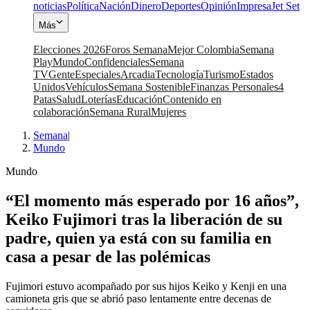
noticias
Política
Nación
Dinero
Deportes
Opinión
Impresa
Jet Set
Más
Elecciones 2026
Foros Semana
Mejor Colombia
Semana
Play
Mundo
Confidenciales
Semana
TV
Gente
Especiales
Arcadia
Tecnología
Turismo
Estados
Unidos
Vehículos
Semana Sostenible
Finanzas Personales
4
Patas
Salud
Loterías
Educación
Contenido en
colaboración
Semana Rural
Mujeres
Semana
|
Mundo
Mundo
“El momento más esperado por 16 años”,
Keiko Fujimori tras la liberación de su
padre, quien ya está con su familia en
casa a pesar de las polémicas
Fujimori estuvo acompañado por sus hijos Keiko y Kenji en una
camioneta gris que se abrió paso lentamente entre decenas de