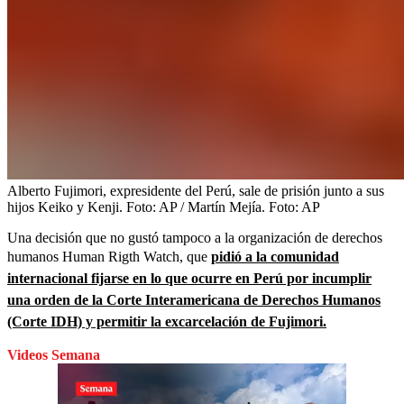
Alberto Fujimori, expresidente del Perú, sale de prisión junto a sus
hijos Keiko y Kenji. Foto: AP / Martín Mejía.
Foto:
AP
Una decisión que no gustó tampoco a la organización de derechos
humanos Human Rigth Watch, que
pidió a la comunidad
internacional fijarse en lo que ocurre en Perú por incumplir
una orden de la Corte Interamericana de Derechos Humanos
(Corte IDH) y permitir la excarcelación de Fujimori.
Videos Semana