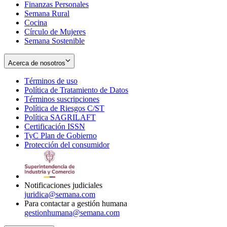
Finanzas Personales
Semana Rural
Cocina
Círculo de Mujeres
Semana Sostenible
Acerca de nosotros
Términos de uso
Opens
Política de Tratamiento de Datos
in
Opens
Términos suscripciones
new
Opens
in
Política de Riesgos C/ST
window
in
Opens
new
Política SAGRILAFT
Opens
new
in
window
Certificación ISSN
Opens
in
window
new
TyC Plan de Gobierno
in
new
Opens
window
Protección del consumidor
new
window
in
Opens
window
new
in
window
new
window
Notificaciones judiciales
juridica@semana.com
Para contactar a gestión humana
gestionhumana@semana.com