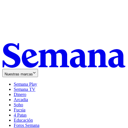
Nuestras marcas
Semana Play
Semana TV
Dinero
Arcadia
Soho
Opens
Fucsia
in
Opens
4 Patas
new
in
Educación
window
new
Foros Semana
window