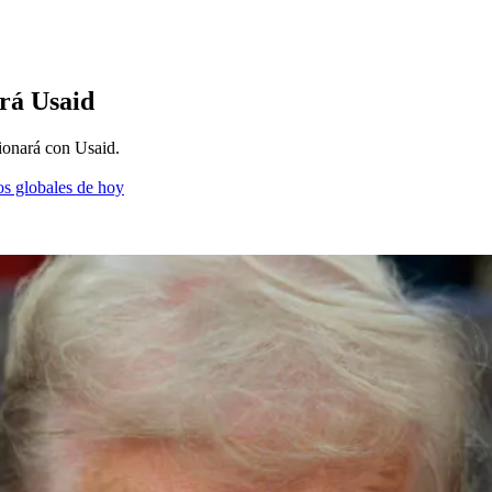
rá Usaid
ionará con Usaid.
os globales de hoy