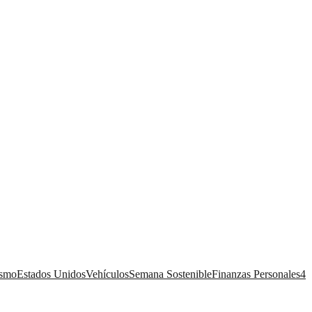
ismo
Estados Unidos
Vehículos
Semana Sostenible
Finanzas Personales
4