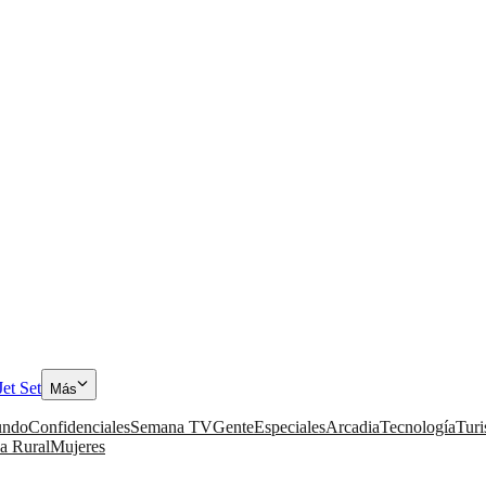
Jet Set
Más
ndo
Confidenciales
Semana TV
Gente
Especiales
Arcadia
Tecnología
Tur
a Rural
Mujeres