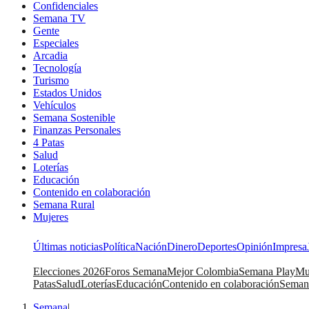
Confidenciales
Semana TV
Gente
Especiales
Arcadia
Tecnología
Turismo
Estados Unidos
Vehículos
Semana Sostenible
Finanzas Personales
4 Patas
Salud
Loterías
Educación
Contenido en colaboración
Semana Rural
Mujeres
Últimas noticias
Política
Nación
Dinero
Deportes
Opinión
Impresa
Elecciones 2026
Foros Semana
Mejor Colombia
Semana Play
Mu
Patas
Salud
Loterías
Educación
Contenido en colaboración
Seman
Semana
|