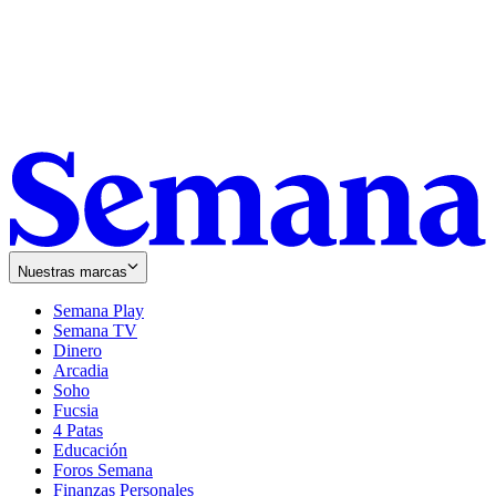
Nuestras marcas
Semana Play
Semana TV
Dinero
Arcadia
Soho
Opens
Fucsia
in
Opens
4 Patas
new
in
Educación
window
new
Foros Semana
window
Finanzas Personales