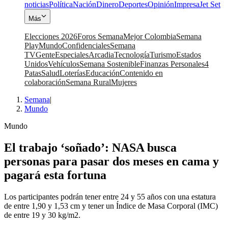
noticias
Política
Nación
Dinero
Deportes
Opinión
Impresa
Jet Set
Más
Elecciones 2026
Foros Semana
Mejor Colombia
Semana
Play
Mundo
Confidenciales
Semana
TV
Gente
Especiales
Arcadia
Tecnología
Turismo
Estados
Unidos
Vehículos
Semana Sostenible
Finanzas Personales
4
Patas
Salud
Loterías
Educación
Contenido en
colaboración
Semana Rural
Mujeres
Semana
|
Mundo
Mundo
El trabajo ‘soñado’: NASA busca
personas para pasar dos meses en cama y
pagará esta fortuna
Los participantes podrán tener entre 24 y 55 años con una estatura
de entre 1,90 y 1,53 cm y tener un Índice de Masa Corporal (IMC)
de entre 19 y 30 kg/m2.