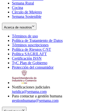
Semana Rural
Cocina
Círculo de Mujeres
Semana Sostenible
Acerca de nosotros
Términos de uso
Opens
Política de Tratamiento de Datos
in
Opens
Términos suscripciones
new
Opens
in
Política de Riesgos C/ST
window
in
Opens
new
Política SAGRILAFT
Opens
new
in
window
Certificación ISSN
Opens
in
window
new
TyC Plan de Gobierno
in
new
Opens
window
Protección del consumidor
new
window
in
Opens
window
new
in
window
new
window
Notificaciones judiciales
juridica@semana.com
Para contactar a gestión humana
gestionhumana@semana.com