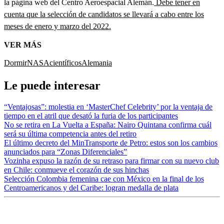
la página web del Centro Aeroespacial Alemán.
Debe tener en
cuenta que la selección de candidatos se llevará a cabo entre los
meses de enero y marzo del 2022.
VER MÁS
Dormir
NASA
científicos
Alemania
Le puede interesar
“Ventajosas”: molestia en ‘MasterChef Celebrity’ por la ventaja de
tiempo en el atril que desató la furia de los participantes
No se retira en La Vuelta a España: Nairo Quintana confirma cuál
será su última competencia antes del retiro
El último decreto del MinTransporte de Petro: estos son los cambios
anunciados para “Zonas Diferenciales”
Vozinha expuso la razón de su retraso para firmar con su nuevo club
en Chile: conmueve el corazón de sus hinchas
Selección Colombia femenina cae con México en la final de los
Centroamericanos y del Caribe: logran medalla de plata