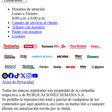
Contáctenos
Horarios de atención
Lunes a Viernes
8:00 a.m. a 6:00 p.m.
Canales de servicio al cliente
Trabaje con nosotros
Paute con nosotros
Cookies
Opens
Opens
Opens
Opens
Opens
in
in
in
in
in
Aviso de Privacidad
Opens
new
new
new
new
new
in
window
window
window
window
window
Todas las marcas registradas son propiedad de la compañía
new
respectiva o de PUBLICACIONES SEMANA S.A.
window
Se prohíbe la reproducción total o parcial de cualquiera de los
contenidos que aquí aparezca, así como su traducción a cualquier
idioma sin autorización escrita por su titular.