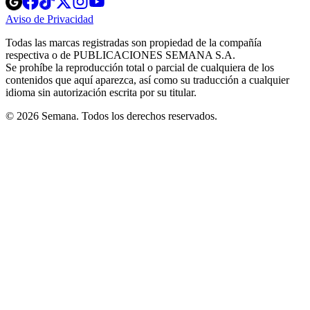
in
in
in
in
in
Aviso de Privacidad
Opens
new
new
new
new
new
in
window
window
window
window
window
Todas las marcas registradas son propiedad de la compañía
new
respectiva o de PUBLICACIONES SEMANA S.A.
window
Se prohíbe la reproducción total o parcial de cualquiera de los
contenidos que aquí aparezca, así como su traducción a cualquier
idioma sin autorización escrita por su titular.
© 2026 Semana. Todos los derechos reservados.