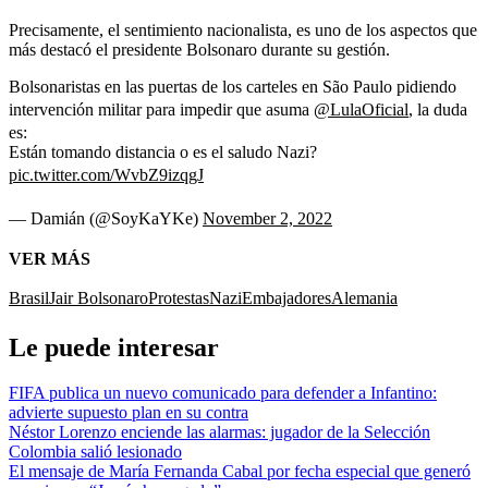
Precisamente, el sentimiento nacionalista, es uno de los aspectos que
más destacó el presidente Bolsonaro durante su gestión.
Bolsonaristas en las puertas de los carteles en São Paulo pidiendo
intervención militar para impedir que asuma
@LulaOficial
, la duda
es:
Están tomando distancia o es el saludo Nazi?
pic.twitter.com/WvbZ9izqgJ
— Damián (@SoyKaYKe)
November 2, 2022
VER MÁS
Brasil
Jair Bolsonaro
Protestas
Nazi
Embajadores
Alemania
Le puede interesar
FIFA publica un nuevo comunicado para defender a Infantino:
advierte supuesto plan en su contra
Néstor Lorenzo enciende las alarmas: jugador de la Selección
Colombia salió lesionado
El mensaje de María Fernanda Cabal por fecha especial que generó