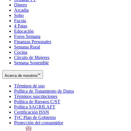
Dinero
Arcadia
Soho
Opens
Fucsia
in
Opens
4 Patas
new
in
Educación
window
new
Foros Semana
window
Finanzas Personales
Semana Rural
Cocina
Círculo de Mujeres
Semana Sostenible
Acerca de nosotros
Términos de uso
Opens
Política de Tratamiento de Datos
in
Opens
Términos suscripciones
new
Opens
in
Política de Riesgos C/ST
window
in
Opens
new
Política SAGRILAFT
Opens
new
in
window
Certificación ISSN
Opens
in
window
new
TyC Plan de Gobierno
in
new
Opens
window
Protección del consumidor
new
window
in
Opens
window
new
in