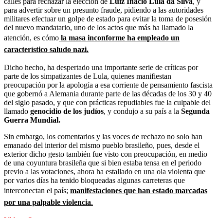
calles para rechazar la elección de
Luiz Inácio Lula da Silva
, y
para advertir sobre un presunto fraude, pidiendo a las autoridades
militares efectuar un golpe de estado para evitar la toma de posesión
del nuevo mandatario, uno de los actos que más ha llamado la
atención, es cómo
la masa inconforme ha empleado un
característico saludo nazi.
Dicho hecho, ha despertado una importante serie de críticas por
parte de los simpatizantes de Lula, quienes manifiestan
preocupación por la apología a esa corriente de pensamiento fascista
que gobernó a Alemania durante parte de las décadas de los 30 y 40
del siglo pasado, y que con prácticas repudiables fue la culpable del
llamado
genocidio de los judíos
, y condujo a su país a la
Segunda
Guerra Mundial.
Sin embargo, los comentarios y las voces de rechazo no solo han
emanado del interior del mismo pueblo brasileño, pues, desde el
exterior dicho gesto también fue visto con preocupación, en medio
de una coyuntura brasileña que si bien estaba tensa en el periodo
previo a las votaciones, ahora ha estallado en una ola violenta que
por varios días ha tenido bloqueadas algunas carreteras que
interconectan el país;
manifestaciones que han estado marcadas
por una palpable violencia
.