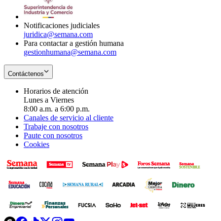
window
new
window
Notificaciones judiciales
juridica@semana.com
Para contactar a gestión humana
gestionhumana@semana.com
Contáctenos
Horarios de atención
Lunes a Viernes
8:00 a.m. a 6:00 p.m.
Canales de servicio al cliente
Trabaje con nosotros
Paute con nosotros
Cookies
Opens
Opens
Opens
Opens
Opens