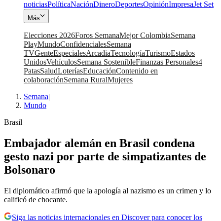
noticias
Política
Nación
Dinero
Deportes
Opinión
Impresa
Jet Set
Más
Elecciones 2026
Foros Semana
Mejor Colombia
Semana
Play
Mundo
Confidenciales
Semana
TV
Gente
Especiales
Arcadia
Tecnología
Turismo
Estados
Unidos
Vehículos
Semana Sostenible
Finanzas Personales
4
Patas
Salud
Loterías
Educación
Contenido en
colaboración
Semana Rural
Mujeres
Semana
|
Mundo
Brasil
Embajador alemán en Brasil condena
gesto nazi por parte de simpatizantes de
Bolsonaro
El diplomático afirmó que la apología al nazismo es un crimen y lo
calificó de chocante.
Siga las noticias internacionales en Discover para conocer los