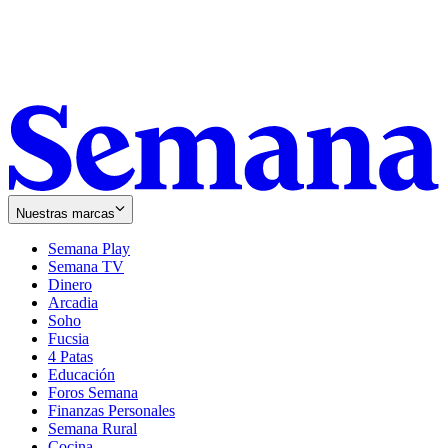
Nuestras marcas
Semana Play
Semana TV
Dinero
Arcadia
Soho
Opens
Fucsia
in
Opens
4 Patas
new
in
Educación
window
new
Foros Semana
window
Finanzas Personales
Semana Rural
Cocina