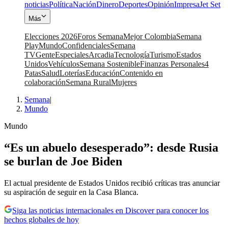
noticias
Política
Nación
Dinero
Deportes
Opinión
Impresa
Jet Set
Más
Elecciones 2026
Foros Semana
Mejor Colombia
Semana
Play
Mundo
Confidenciales
Semana
TV
Gente
Especiales
Arcadia
Tecnología
Turismo
Estados
Unidos
Vehículos
Semana Sostenible
Finanzas Personales
4
Patas
Salud
Loterías
Educación
Contenido en
colaboración
Semana Rural
Mujeres
Semana
|
Mundo
Mundo
“Es un abuelo desesperado”: desde Rusia
se burlan de Joe Biden
El actual presidente de Estados Unidos recibió críticas tras anunciar
su aspiración de seguir en la Casa Blanca.
Siga las noticias internacionales en Discover para conocer los
hechos globales de hoy