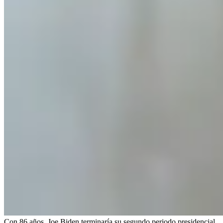
Con 86 años, Joe Biden terminaría su segundo periodo presidencial,