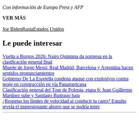
Con información de Europa Press y AFP
VER MÁS
Joe Biden
Rusia
Estados Unidos
Le puede interesar
Vuelta a Burgos 2026: Nairo Quintana da sorpresa en la
clasificación general final
Muerte de Jorge Messi: Real Madrid, Barcelona y Argentina hacen
sentidos pronunciamientos
Gobierno De La Espriella condena ataque con explosivos contra
peaje en construcción en vía Panamericana
Clasificación general del Tour de Polonia, etapa 6: Juan Guillermo
Martínez sube y Santiago Buitrago baja
¿Respetas los límites de velocidad al conducir tu carro? Estudio
revela el impresionante ahorro que se podría tener