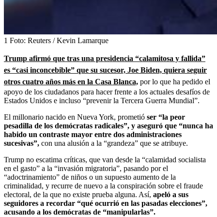
1
Foto:
Reuters / Kevin Lamarque
Trump afirmó que tras una presidencia “calamitosa y fallida”
es “casi inconcebible” que su sucesor, Joe Biden, quiera seguir
otros cuatro años más en la Casa Blanca,
por lo que ha pedido el
apoyo de los ciudadanos para hacer frente a los actuales desafíos de
Estados Unidos e incluso “prevenir la Tercera Guerra Mundial”.
El millonario nacido en Nueva York, prometió
ser “la peor
pesadilla de los demócratas radicales”, y aseguró que “nunca ha
habido un contraste mayor entre dos administraciones
sucesivas”,
con una alusión a la “grandeza” que se atribuye.
Trump no escatima críticas, que van desde la “calamidad socialista
en el gasto” a la “invasión migratoria”, pasando por el
“adoctrinamiento” de niños o un supuesto aumento de la
criminalidad, y recurre de nuevo a la conspiración sobre el fraude
electoral, de la que no existe prueba alguna. Así,
apeló a sus
seguidores a recordar “qué ocurrió en las pasadas elecciones”,
acusando a los demócratas de “manipularlas”.