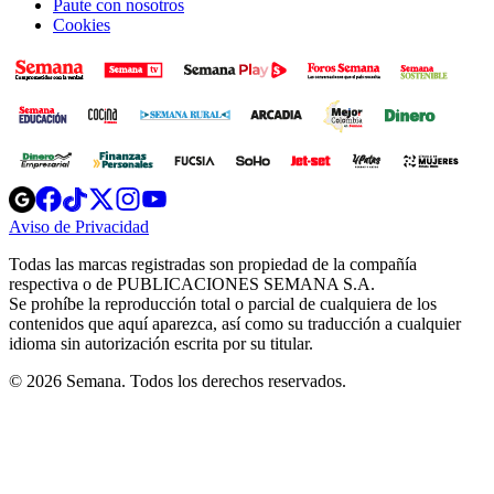
Paute con nosotros
Cookies
Opens
Opens
Opens
Opens
Opens
in
in
in
in
in
Aviso de Privacidad
Opens
new
new
new
new
new
in
window
window
window
window
window
Todas las marcas registradas son propiedad de la compañía
new
respectiva o de PUBLICACIONES SEMANA S.A.
window
Se prohíbe la reproducción total o parcial de cualquiera de los
contenidos que aquí aparezca, así como su traducción a cualquier
idioma sin autorización escrita por su titular.
© 2026 Semana. Todos los derechos reservados.