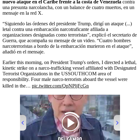
nuevo ataque en el Caribe frente a la costa de Venezuela
contra
una presunta narcolancha, con un balance de cuatro muertos, en un
mensaje en la red X.
“Siguiendo las órdenes del presidente Trump, dirigí un ataque (...)
letal contra una embarcación narcotraficante afiliada a
organizaciones designadas como terroristas”, explicó el secretario de
Guerra, que acompaña su mensaje de un video. “Cuatro hombres
narcoterroristas a bordo de la embarcación murieron en el ataque”,
añadió en el mensaje.
Earlier this morning, on President Trump's orders, I directed a lethal,
kinetic strike on a narco-trafficking vessel affiliated with Designated
Terrorist Organizations in the USSOUTHCOM area of
responsibility. Four male narco-terrorists aboard the vessel were
killed in the…
pic.twitter.com/QpNPljFcGn