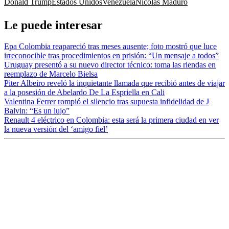
Donald Trump
Estados Unidos
Venezuela
Nicolás Maduro
Le puede interesar
Epa Colombia reapareció tras meses ausente; foto mostró que luce
irreconocible tras procedimientos en prisión: “Un mensaje a todos”
Uruguay presentó a su nuevo director técnico: toma las riendas en
reemplazo de Marcelo Bielsa
Piter Albeiro reveló la inquietante llamada que recibió antes de viajar
a la posesión de Abelardo De La Espriella en Cali
Valentina Ferrer rompió el silencio tras supuesta infidelidad de J
Balvin: “Es un lujo”
Renault 4 eléctrico en Colombia: esta será la primera ciudad en ver
la nueva versión del ‘amigo fiel’