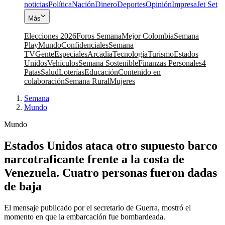
noticias
Política
Nación
Dinero
Deportes
Opinión
Impresa
Jet Set
Más
Elecciones 2026
Foros Semana
Mejor Colombia
Semana
Play
Mundo
Confidenciales
Semana
TV
Gente
Especiales
Arcadia
Tecnología
Turismo
Estados
Unidos
Vehículos
Semana Sostenible
Finanzas Personales
4
Patas
Salud
Loterías
Educación
Contenido en
colaboración
Semana Rural
Mujeres
Semana
|
Mundo
Mundo
Estados Unidos ataca otro supuesto barco
narcotraficante frente a la costa de
Venezuela. Cuatro personas fueron dadas
de baja
El mensaje publicado por el secretario de Guerra, mostró el
momento en que la embarcación fue bombardeada.