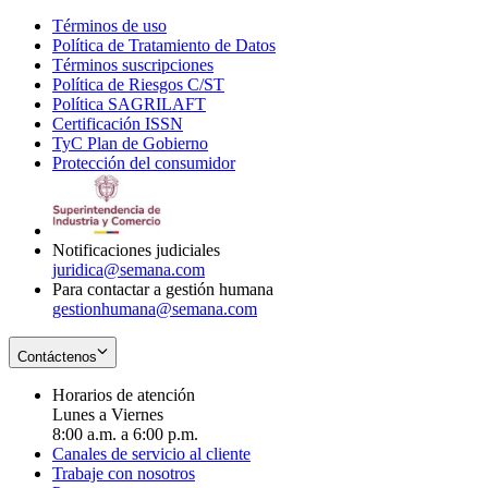
Términos de uso
Opens
Política de Tratamiento de Datos
in
Opens
Términos suscripciones
new
Opens
in
Política de Riesgos C/ST
window
in
Opens
new
Política SAGRILAFT
Opens
new
in
window
Certificación ISSN
Opens
in
window
new
TyC Plan de Gobierno
in
new
Opens
window
Protección del consumidor
new
window
in
Opens
window
new
in
window
new
window
Notificaciones judiciales
juridica@semana.com
Para contactar a gestión humana
gestionhumana@semana.com
Contáctenos
Horarios de atención
Lunes a Viernes
8:00 a.m. a 6:00 p.m.
Canales de servicio al cliente
Trabaje con nosotros