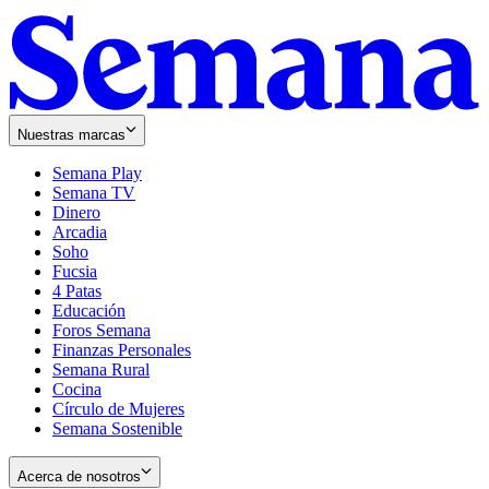
Nuestras marcas
Semana Play
Semana TV
Dinero
Arcadia
Soho
Opens
Fucsia
in
Opens
4 Patas
new
in
Educación
window
new
Foros Semana
window
Finanzas Personales
Semana Rural
Cocina
Círculo de Mujeres
Semana Sostenible
Acerca de nosotros