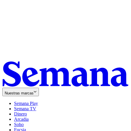
Nuestras marcas
Semana Play
Semana TV
Dinero
Arcadia
Soho
Opens
Fucsia
in
Opens