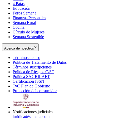
4 Patas
new
in
Educación
window
new
Foros Semana
window
Finanzas Personales
Semana Rural
Cocina
Círculo de Mujeres
Semana Sostenible
Acerca de nosotros
Términos de uso
Opens
Política de Tratamiento de Datos
in
Opens
Términos suscripciones
new
Opens
in
Política de Riesgos C/ST
window
in
Opens
new
Política SAGRILAFT
Opens
new
in
window
Certificación ISSN
Opens
in
window
new
TyC Plan de Gobierno
in
new
Opens
window
Protección del consumidor
new
window
in
Opens
window
new
in
window
new
window
Notificaciones judiciales
juridica@semana.com