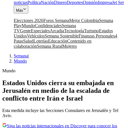
noticias
Política
Nación
Dinero
Deportes
Opinión
Impresa
Jet Set
Más
Elecciones 2026
Foros Semana
Mejor Colombia
Semana
Play
Mundo
Confidenciales
Semana
TV
Gente
Especiales
Arcadia
Tecnología
Turismo
Estados
Unidos
Vehículos
Semana Sostenible
Finanzas Personales
4
Patas
Salud
Loterías
Educación
Contenido en
colaboración
Semana Rural
Mujeres
Semana
|
Mundo
Mundo
Estados Unidos cierra su embajada en
Jerusalén en medio de la escalada de
conflicto entre Irán e Israel
Esta medida incluye las Secciones Consulares en Jerusalén y Tel
Aviv.
Siga las noticias internacionales en Discover para conocer los