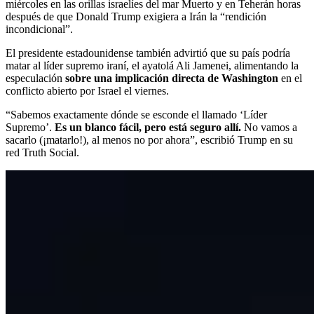
miércoles en las orillas israelíes del mar Muerto y en Teherán horas
después de que Donald Trump exigiera a Irán la “rendición
incondicional”.
El presidente estadounidense también advirtió que su país podría
matar al líder supremo iraní, el ayatolá Ali Jamenei, alimentando la
especulación
sobre una implicación directa de Washington
en el
conflicto abierto por Israel el viernes.
“Sabemos exactamente dónde se esconde el llamado ‘Líder
Supremo’.
Es un blanco fácil, pero está seguro allí.
No vamos a
sacarlo (¡matarlo!), al menos no por ahora”, escribió Trump en su
red Truth Social.