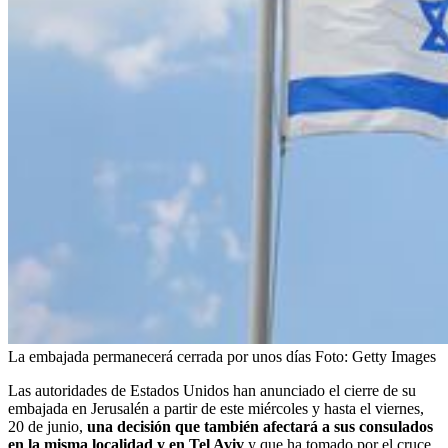
La embajada permanecerá cerrada por unos días
Foto:
Getty Images
Las autoridades de Estados Unidos han anunciado el cierre de su
embajada en Jerusalén a partir de este miércoles y hasta el viernes,
20 de junio,
una decisión que también afectará a sus consulados
en la misma localidad y en Tel Aviv
y que ha tomado por el cruce