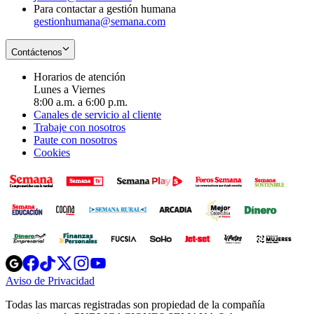
Para contactar a gestión humana
gestionhumana@semana.com
Contáctenos
Horarios de atención
Lunes a Viernes
8:00 a.m. a 6:00 p.m.
Canales de servicio al cliente
Trabaje con nosotros
Paute con nosotros
Cookies
Opens
Opens
Opens
Opens
Opens
in
in
in
in
in
Aviso de Privacidad
Opens
new
new
new
new
new
in
window
window
window
window
window
Todas las marcas registradas son propiedad de la compañía
new