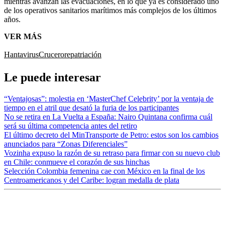
mientras avanzan las evacuaciones, en lo que ya es considerado uno
de los operativos sanitarios marítimos más complejos de los últimos
años.
VER MÁS
Hantavirus
Crucero
repatriación
Le puede interesar
“Ventajosas”: molestia en ‘MasterChef Celebrity’ por la ventaja de
tiempo en el atril que desató la furia de los participantes
No se retira en La Vuelta a España: Nairo Quintana confirma cuál
será su última competencia antes del retiro
El último decreto del MinTransporte de Petro: estos son los cambios
anunciados para “Zonas Diferenciales”
Vozinha expuso la razón de su retraso para firmar con su nuevo club
en Chile: conmueve el corazón de sus hinchas
Selección Colombia femenina cae con México en la final de los
Centroamericanos y del Caribe: logran medalla de plata