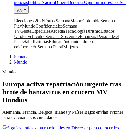
noticias
Política
Nación
Dinero
Deportes
Opinión
Impresa
Jet Set
Más
Elecciones 2026
Foros Semana
Mejor Colombia
Semana
Play
Mundo
Confidenciales
Semana
TV
Gente
Especiales
Arcadia
Tecnología
Turismo
Estados
Unidos
Vehículos
Semana Sostenible
Finanzas Personales
4
Patas
Salud
Loterías
Educación
Contenido en
colaboración
Semana Rural
Mujeres
Semana
|
Mundo
Mundo
Europa activa repatriación urgente tras
brote de hantavirus en crucero MV
Hondius
Alemania, Francia, Bélgica, Irlanda y Países Bajos envían aviones
para evacuar a sus ciudadanos.
Siga las noticias internacionales en Discover para conocer los