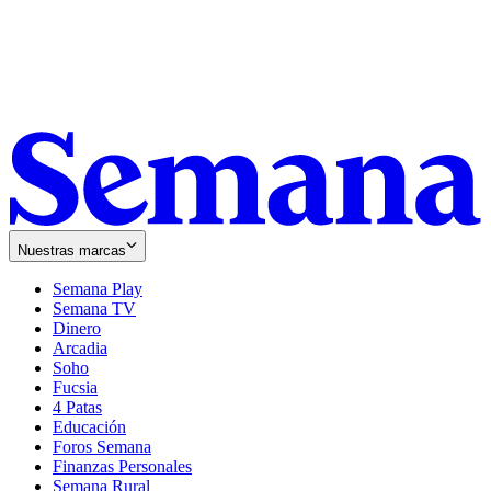
Nuestras marcas
Semana Play
Semana TV
Dinero
Arcadia
Soho
Opens
Fucsia
in
Opens
4 Patas
new
in
Educación
window
new
Foros Semana
window
Finanzas Personales
Semana Rural