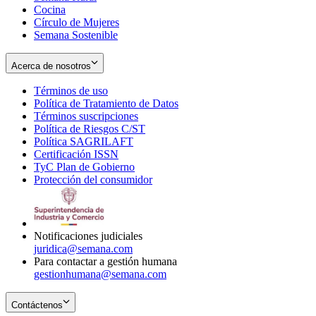
Cocina
Círculo de Mujeres
Semana Sostenible
Acerca de nosotros
Términos de uso
Opens
Política de Tratamiento de Datos
in
Opens
Términos suscripciones
new
Opens
in
Política de Riesgos C/ST
window
in
Opens
new
Política SAGRILAFT
Opens
new
in
window
Certificación ISSN
Opens
in
window
new
TyC Plan de Gobierno
in
new
Opens
window
Protección del consumidor
new
window
in
Opens
window
new
in
window
new
window
Notificaciones judiciales
juridica@semana.com
Para contactar a gestión humana
gestionhumana@semana.com
Contáctenos