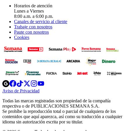
Horarios de atención
Lunes a Viernes
8:00 a.m. a 6:00 p.m.
Canales de servicio al cliente
Trabaje con nosotros
Paute con nosotros
Cookies
Opens
Opens
Opens
Opens
Opens
in
in
in
in
in
Aviso de Privacidad
Opens
new
new
new
new
new
in
window
window
window
window
window
Todas las marcas registradas son propiedad de la compañía
new
respectiva o de PUBLICACIONES SEMANA S.A.
window
Se prohíbe la reproducción total o parcial de cualquiera de los
contenidos que aquí aparezca, así como su traducción a cualquier
idioma sin autorización escrita por su titular.