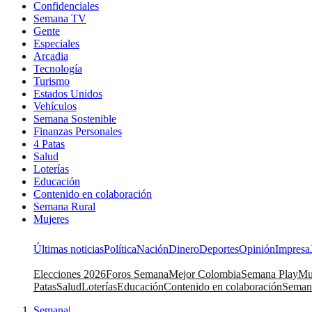
Confidenciales
Semana TV
Gente
Especiales
Arcadia
Tecnología
Turismo
Estados Unidos
Vehículos
Semana Sostenible
Finanzas Personales
4 Patas
Salud
Loterías
Educación
Contenido en colaboración
Semana Rural
Mujeres
Últimas noticias
Política
Nación
Dinero
Deportes
Opinión
Impresa
Elecciones 2026
Foros Semana
Mejor Colombia
Semana Play
Mu
Patas
Salud
Loterías
Educación
Contenido en colaboración
Seman
Semana
|