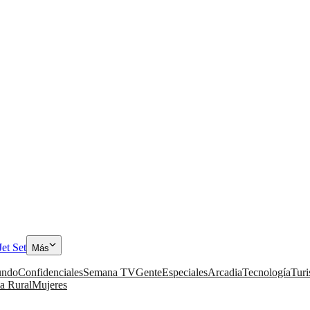
Jet Set
Más
ndo
Confidenciales
Semana TV
Gente
Especiales
Arcadia
Tecnología
Tur
a Rural
Mujeres