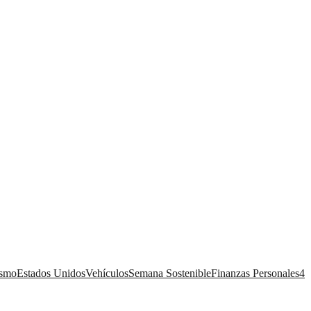
ismo
Estados Unidos
Vehículos
Semana Sostenible
Finanzas Personales
4